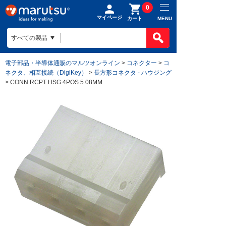
0
マイページ
MENU
カート
電子部品・半導体通販のマルツオンライン
>
コネクター
>
コ
ネクタ、相互接続（DigiKey）
>
長方形コネクタ - ハウジング
> CONN RCPT HSG 4POS 5.08MM