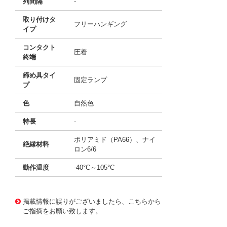
列間隔
-
取り付けタ
フリーハンギング
イプ
コンタクト
圧着
終端
締め具タイ
固定ランプ
プ
色
自然色
特長
-
ポリアミド（PA66）、ナイ
絶縁材料
ロン6/6
動作温度
-40°C～105°C
10004032 0000000201139935
!041! 0010013046
掲載情報に誤りがございましたら、こちらから
ご指摘をお願い致します。