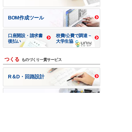
BOM作成ツール
口座開設・請求書
校費/公費で調達－
後払い
大学生協
つくる
ものづくり一貫サービス
R＆D・回路設計
基板設計・製造・実装
ケース・ハーネス加工