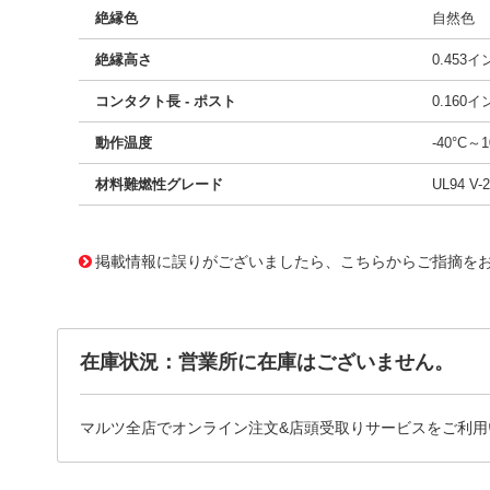
絶縁色
自然色
絶縁高さ
0.453
コンタクト長 - ポスト
0.160
動作温度
-40°C～1
材料難燃性グレード
UL94 V-2
10004039
!041! 0010021022
掲載情報に誤りがございましたら、こちらからご指摘を
在庫状況：営業所に在庫はございません。
マルツ全店でオンライン注文&店頭受取りサービスをご利用