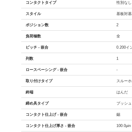
コンタクトタイプ
性別なし
スタイル
基板対基
ポジション数
2
負荷極数
全
ピッチ - 嵌合
0.200
列数
1
ロースペーシング - 嵌合
-
取り付けタイプ
スルーホ
終端
はんだ
締め具タイプ
プッシュ
コンタクト仕上げ - 嵌合
錫
コンタクト仕上げ厚さ - 嵌合
100.0µi