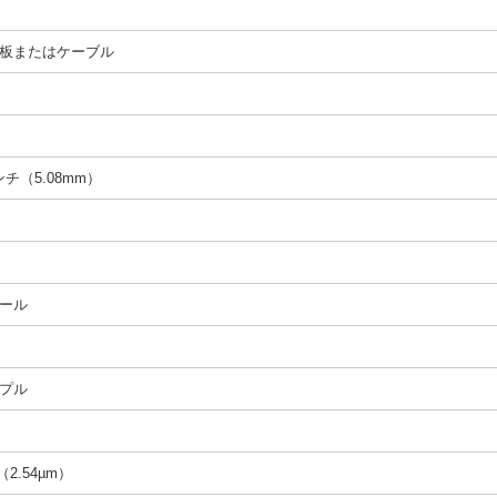
板またはケーブル
インチ（5.08mm）
ール
プル
n（2.54µm）