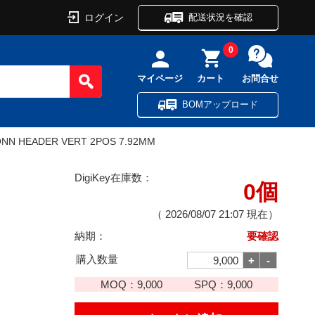
ログイン
配送状況を確認
0
マイページ
カート
お問合せ
BOMアップロード
NN HEADER VERT 2POS 7.92MM
DigiKey在庫数：
0個
（
2026/08/07 21:07
現在）
納期：
要確認
購入数量
MOQ：
9,000
SPQ：
9,000