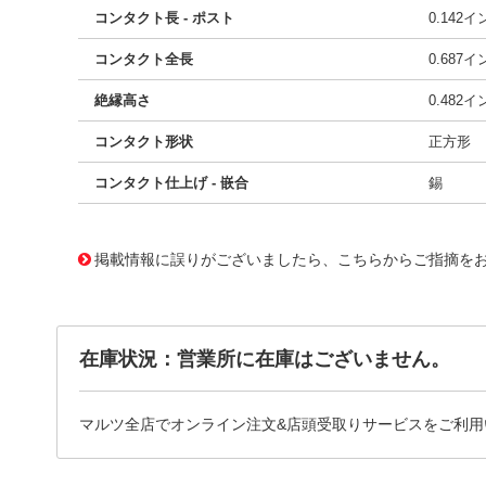
コンタクト長 - ポスト
0.142
コンタクト全長
0.687
絶縁高さ
0.482
コンタクト形状
正方形
コンタクト仕上げ - 嵌合
錫
10004166
!041! 0010634027
掲載情報に誤りがございましたら、こちらからご指摘を
在庫状況：営業所に在庫はございません。
マルツ全店でオンライン注文&店頭受取りサービスをご利用