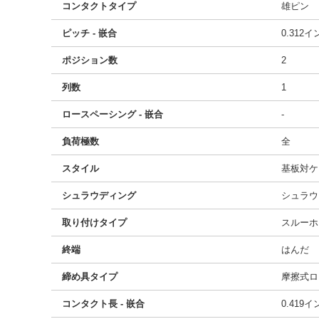
コンタクトタイプ
雄ピン
ピッチ - 嵌合
0.312
ポジション数
2
列数
1
ロースペーシング - 嵌合
-
負荷極数
全
スタイル
基板対ケ
シュラウディング
シュラウ
取り付けタイプ
スルーホ
終端
はんだ
締め具タイプ
摩擦式ロ
コンタクト長 - 嵌合
0.419