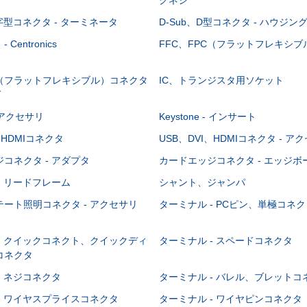
-字型コネクタ - ターミネータ
D-Sub、D型コネクタ - ハウジン
Centronics
FFC、FPC（フラットフレキシ
C（フラットフレキシブル）コネクタ
IC、トランジスタ用ソケット
グ
 - アクセサリ
Keystone - インサート
、HDMIコネクタ
USB、DVI、HDMIコネクタ - ア
コネクタ - アダプタ
カードエッジコネクタ - エッジ
- リードフレーム
シャント、ジャンパ
ート照明コネクタ - アクセサリ
ターミナル - PCピン、単極コネク
- クイックコネクト、クイックディ
ターミナル - スペードコネクタ
コネクタ
- ネジコネクタ
ターミナル - バレル、ブレットコ
- ワイヤスプライスコネクタ
ターミナル - ワイヤピンコネクタ