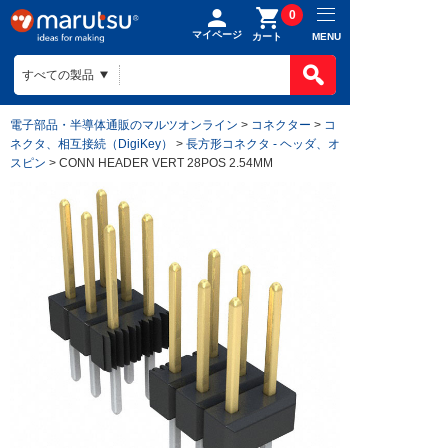
0
マイページ
MENU
カート
電子部品・半導体通販のマルツオンライン
>
コネクター
>
コ
ネクタ、相互接続（DigiKey）
>
長方形コネクタ - ヘッダ、オ
スピン
> CONN HEADER VERT 28POS 2.54MM