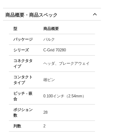
商品概要・商品スペック
型
商品概要
パッケージ
バルク
シリーズ
C-Grid 70280
コネクタタ
ヘッダ、ブレークアウェイ
イプ
コンタクト
雄ピン
タイプ
ピッチ - 嵌
0.100インチ（2.54mm）
合
ポジション
28
数
列数
2