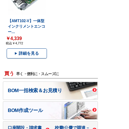
【AMT102-V】一体型
インクリメントエンコ
ー...
￥4,339
税込￥4,772
詳細を見る
買う
早く・便利に・スムーズに
BOM一括検索＆お見積り
BOM作成ツール
口座開設・請求書
校費/公費で調達－