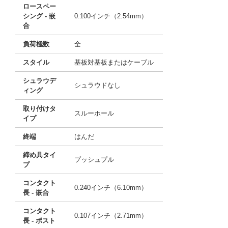
ロースペー
シング - 嵌
0.100インチ（2.54mm）
合
負荷極数
全
スタイル
基板対基板またはケーブル
シュラウデ
シュラウドなし
ィング
取り付けタ
スルーホール
イプ
終端
はんだ
締め具タイ
プッシュプル
プ
コンタクト
0.240インチ（6.10mm）
長 - 嵌合
コンタクト
0.107インチ（2.71mm）
長 - ポスト