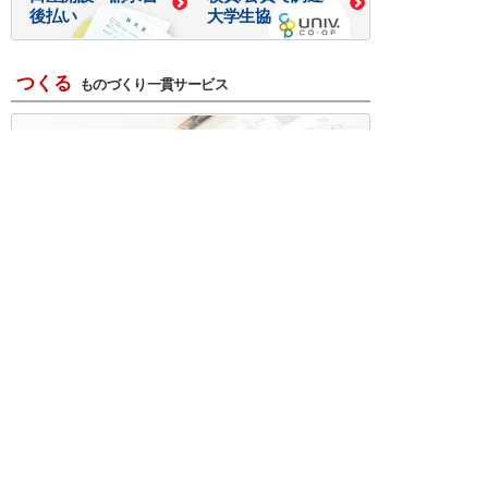
後払い
大学生協
つくる
ものづくり一貫サービス
R＆D・回路設計
基板設計・製造・実装
ケース・ハーネス加工
※掲載されている価格には消費税、各種手数料が含まれ
ておりません。別途消費税およびお支払方法に応じた
手数料が必要になります。
※このホームページに掲載されている、記事・写真の一
部または全部をそのまま、または改変して利用・転