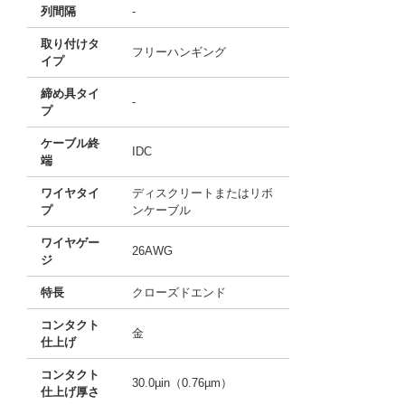
列間隔
-
取り付けタ
フリーハンギング
イプ
締め具タイ
-
プ
ケーブル終
IDC
端
ワイヤタイ
ディスクリートまたはリボ
プ
ンケーブル
ワイヤゲー
26AWG
ジ
特長
クローズドエンド
コンタクト
金
仕上げ
コンタクト
30.0µin（0.76µm）
仕上げ厚さ