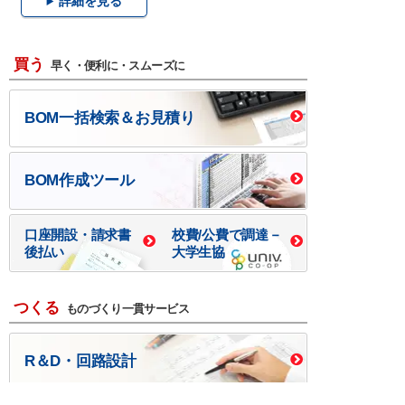
詳細を見る
買う
早く・便利に・スムーズに
BOM一括検索＆お見積り
BOM作成ツール
口座開設・請求書
校費/公費で調達－
後払い
大学生協
つくる
ものづくり一貫サービス
R＆D・回路設計