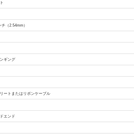
ト
インチ（2.54mm）
ンギング
リートまたはリボンケーブル
ドエンド