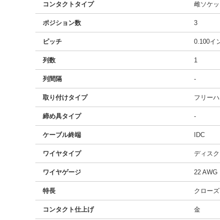
コンタクトタイプ
雌ソケッ
ポジション数
3
ピッチ
0.100
列数
1
列間隔
-
取り付けタイプ
フリーハ
締め具タイプ
-
ケーブル終端
IDC
ワイヤタイプ
ディスク
ワイヤゲージ
22 AWG
特長
クローズ
コンタクト仕上げ
金