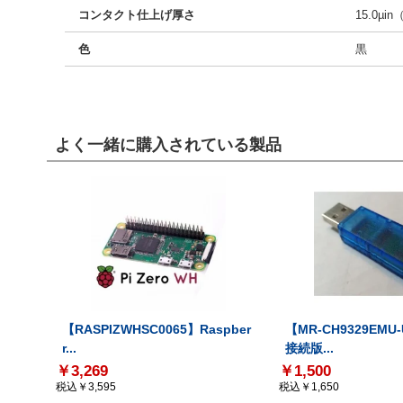
コンタクト仕上げ厚さ
15.0µin
色
黒
よく一緒に購入されている製品
【RASPIZWHSC0065】Raspber
【MR-CH9329EMU
r...
接続版...
￥3,269
￥1,500
税込￥3,595
税込￥1,650