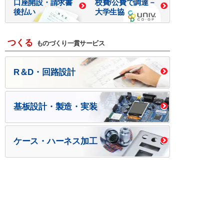
口座開設・請求書
校費/公費で調達－
後払い
大学生協
つくる
ものづくり一貫サービス
R＆D・回路設計
基板設計・製造・実装
ケース・ハーネス加工
※掲載されている価格には消費税、各種手数料が含まれ
ておりません。別途消費税およびお支払方法に応じた
手数料が必要になります。
※このホームページに掲載されている、記事・写真の一
部または全部をそのまま、または改変して利用・転