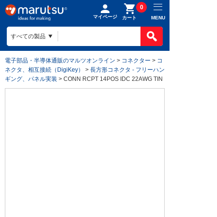
0
マイページ
MENU
カート
電子部品・半導体通販のマルツオンライン
>
コネクター
>
コ
ネクタ、相互接続（DigiKey）
>
長方形コネクタ - フリーハン
ギング、パネル実装
> CONN RCPT 14POS IDC 22AWG TIN