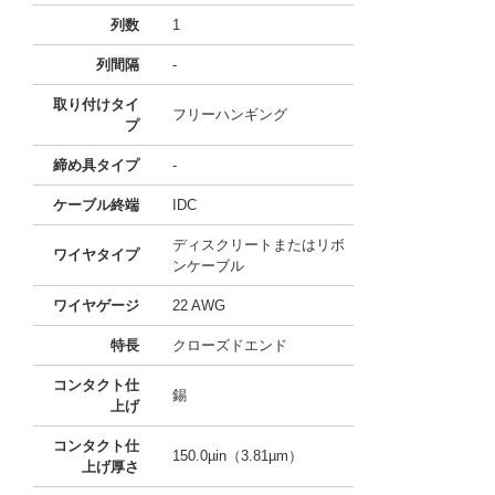
列数
1
列間隔
-
取り付けタイ
フリーハンギング
プ
締め具タイプ
-
ケーブル終端
IDC
ディスクリートまたはリボ
ワイヤタイプ
ンケーブル
ワイヤゲージ
22 AWG
特長
クローズドエンド
コンタクト仕
錫
上げ
コンタクト仕
150.0µin（3.81µm）
上げ厚さ