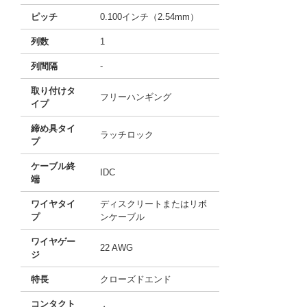
ピッチ
0.100インチ（2.54mm）
列数
1
列間隔
-
取り付けタ
フリーハンギング
イプ
締め具タイ
ラッチロック
プ
ケーブル終
IDC
端
ワイヤタイ
ディスクリートまたはリボ
プ
ンケーブル
ワイヤゲー
22 AWG
ジ
特長
クローズドエンド
コンタクト