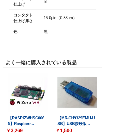
金
仕上げ
コンタクト
15.0µin（0.38µm）
仕上げ厚さ
色
黒
よく一緒に購入されている製品
【RASPIZWHSC006
【MR-CH9329EMU-U
5】Raspberr...
SB】USB接続版...
￥3,269
￥1,500