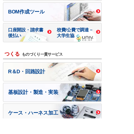
BOM作成ツール
口座開設・請求書
校費/公費で調達－
後払い
大学生協
つくる
ものづくり一貫サービス
R＆D・回路設計
基板設計・製造・実装
ケース・ハーネス加工