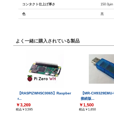
コンタクト仕上げ厚さ
150.0µi
色
黒
よく一緒に購入されている製品
【RASPIZWHSC0065】Raspber
【MR-CH9329EMU
r...
接続版...
￥3,269
￥1,500
税込￥3,595
税込￥1,650