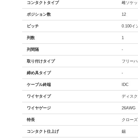
コンタクトタイプ
雌ソケッ
ポジション数
12
ピッチ
0.100
列数
1
列間隔
-
取り付けタイプ
フリーハ
締め具タイプ
-
ケーブル終端
IDC
ワイヤタイプ
ディスク
ワイヤゲージ
26AWG
特長
クローズ
コンタクト仕上げ
錫