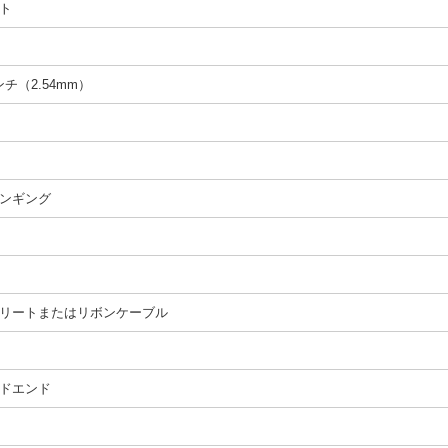
ト
インチ（2.54mm）
ンギング
リートまたはリボンケーブル
ドエンド