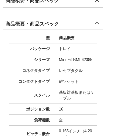
商品概要・商品スペック
商品概要・商品スペック
型
商品概要
パッケージ
トレイ
シリーズ
Mini-Fit BMI 42385
コネクタタイプ
レセプタクル
コンタクトタイプ
雌ソケット
基板対基板またはケ
スタイル
ーブル
ポジション数
16
負荷極数
全
0.165インチ（4.20
ピッチ - 嵌合