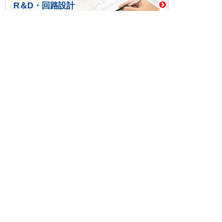
R＆D・回路設計
基板設計・製造・実装
ケース・ハーネス加工
※掲載されている価格には消費税、各種手数料が含まれ
ておりません。別途消費税およびお支払方法に応じた
手数料が必要になります。
※このホームページに掲載されている、記事・写真の一
部または全部をそのまま、または改変して利用・転
載・転用することを禁じます。
※商品によって販売価格が店頭価格と異なる場合がござ
います。
※弊社ではお客様が商品を選びやすくするためにデータ
シートの提供や技術情報、商品画像の表示を行ってい
ます。