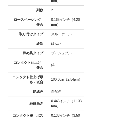
mm）
列数
2
ロースペーシング -
0.165インチ（4.20
嵌合
mm）
取り付けタイプ
スルーホール
終端
はんだ
締め具タイプ
プッシュプル
コンタクト仕上げ -
錫
嵌合
コンタクト仕上げ厚
100.0µin（2.54µm）
さ - 嵌合
絶縁色
自然色
0.446インチ（11.33
絶縁高さ
mm）
コンタクト長 - ポス
0.138インチ（3.50