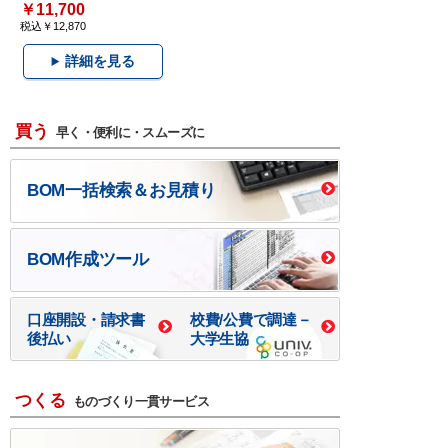
￥11,700
税込￥12,870
詳細を見る
買う
早く・便利に・スムーズに
BOM一括検索＆お見積り
BOM作成ツール
口座開設・請求書
校費/公費で調達－
後払い
大学生協
つくる
ものづくり一貫サービス