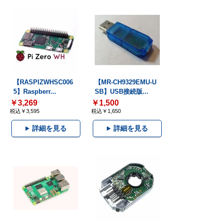
【RASPIZWHSC006
【MR-CH9329EMU-U
5】Raspberr...
SB】USB接続版...
￥3,269
￥1,500
税込￥3,595
税込￥1,650
詳細を見る
詳細を見る