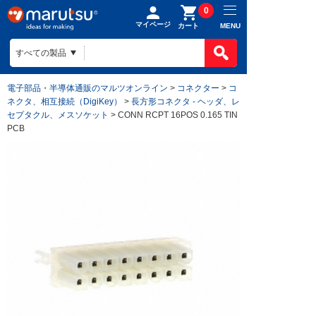
0
マイページ
MENU
カート
電子部品・半導体通販のマルツオンライン
>
コネクター
>
コ
ネクタ、相互接続（DigiKey）
>
長方形コネクタ - ヘッダ、レ
セプタクル、メスソケット
> CONN RCPT 16POS 0.165 TIN
PCB