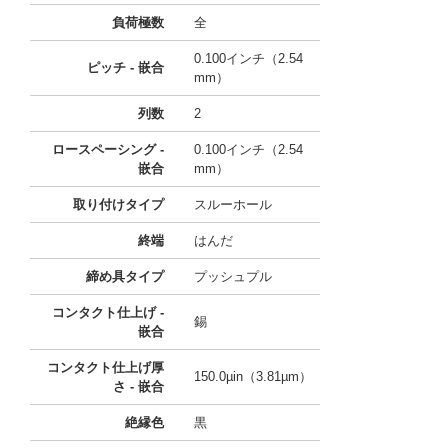
負荷極数
全
0.100インチ（2.54
ピッチ - 嵌合
mm）
列数
2
ロースペーシング -
0.100インチ（2.54
嵌合
mm）
取り付けタイプ
スルーホール
終端
はんだ
締め具タイプ
プッシュプル
コンタクト仕上げ -
錫
嵌合
コンタクト仕上げ厚
150.0µin（3.81µm）
さ - 嵌合
絶縁色
黒