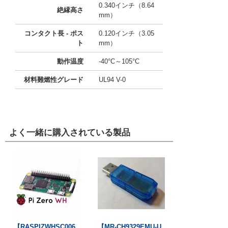
0.340インチ（8.64
絶縁高さ
mm）
コンタクト長 - ポス
0.120インチ（3.05
ト
mm）
動作温度
-40°C～105°C
材料難燃性グレード
UL94 V-0
よく一緒に購入されている製品
【RASPIZWHSC006
【MR-CH9329EMU-U