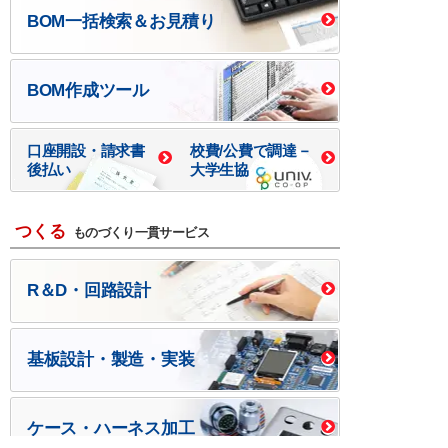
BOM一括検索＆お見積り
BOM作成ツール
口座開設・請求書
校費/公費で調達－
後払い
大学生協
つくる
ものづくり一貫サービス
R＆D・回路設計
基板設計・製造・実装
ケース・ハーネス加工