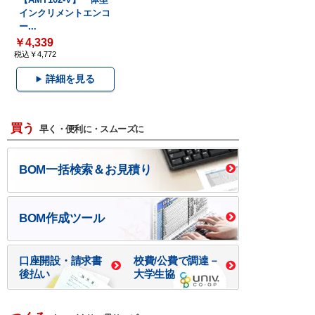
インクリメントエンコ
ー...
￥4,339
税込￥4,772
詳細を見る
買う
早く・便利に・スムーズに
BOM一括検索＆お見積り
BOM作成ツール
口座開設・請求書
校費/公費で調達－
後払い
大学生協