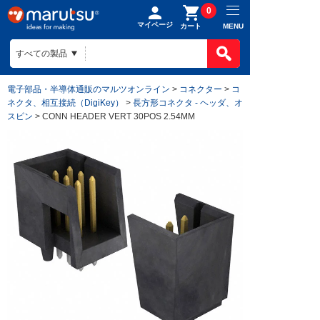
0
マイページ
MENU
カート
電子部品・半導体通販のマルツオンライン
>
コネクター
>
コ
ネクタ、相互接続（DigiKey）
>
長方形コネクタ - ヘッダ、オ
スピン
> CONN HEADER VERT 30POS 2.54MM