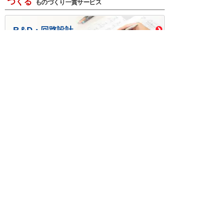
つくる
ものづくり一貫サービス
R＆D・回路設計
基板設計・製造・実装
ケース・ハーネス加工
※掲載されている価格には消費税、各種手数料が含まれ
ておりません。別途消費税およびお支払方法に応じた
手数料が必要になります。
※このホームページに掲載されている、記事・写真の一
部または全部をそのまま、または改変して利用・転
載・転用することを禁じます。
※商品によって販売価格が店頭価格と異なる場合がござ
います。