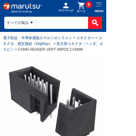
0
マイページ
MENU
カート
電子部品・半導体通販のマルツオンライン
>
コネクター
>
コ
ネクタ、相互接続（DigiKey）
>
長方形コネクタ - ヘッダ、オ
スピン
> CONN HEADER VERT 48POS 2.54MM