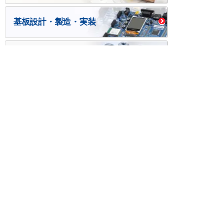
基板設計・製造・実装
ケース・ハーネス加工
※掲載されている価格には消費税、各種手数料が含まれ
ておりません。別途消費税およびお支払方法に応じた
手数料が必要になります。
※このホームページに掲載されている、記事・写真の一
部または全部をそのまま、または改変して利用・転
載・転用することを禁じます。
※商品によって販売価格が店頭価格と異なる場合がござ
います。
※弊社ではお客様が商品を選びやすくするためにデータ
シートの提供や技術情報、商品画像の表示を行ってい
ます。
しかしさまざまな事情により、これらの情報がすべて
正確であることを弊社が保証することはできません。