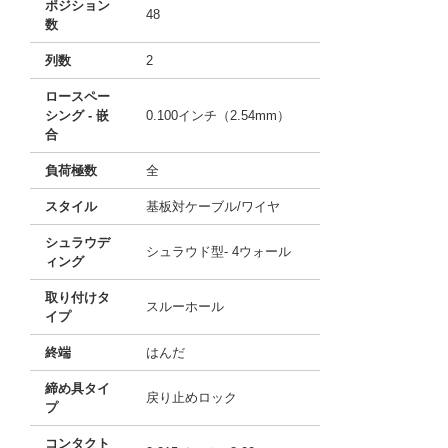
ポジション
48
数
列数
2
ロースペー
シング - 嵌
0.100インチ（2.54mm）
合
負荷極数
全
スタイル
基板対ケーブル/ワイヤ
シュラウデ
シュラウド型- 4ウォール
ィング
取り付けタ
スルーホール
イプ
終端
はんだ
締め具タイ
戻り止めロック
プ
コンタクト