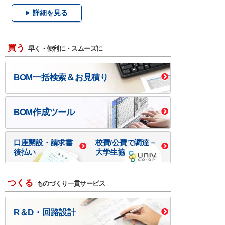
詳細を見る
買う
早く・便利に・スムーズに
BOM一括検索＆お見積り
BOM作成ツール
口座開設・請求書
校費/公費で調達－
後払い
大学生協
つくる
ものづくり一貫サービス
R＆D・回路設計