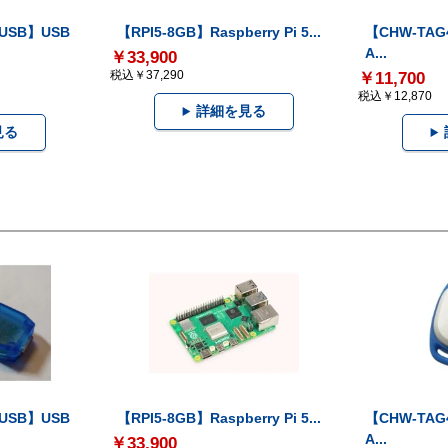
-USB】USB
【RPI5-8GB】Raspberry Pi 5...
【CHW-TAG4
A...
￥33,900
税込￥37,290
￥11,700
税込￥12,870
詳細を見る
見る
-USB】USB
【RPI5-8GB】Raspberry Pi 5...
【CHW-TAG4
A...
￥33,900