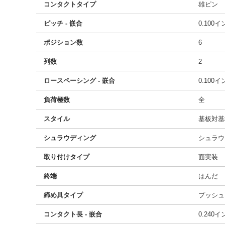
コンタクトタイプ
雄ピン
ピッチ - 嵌合
0.100
ポジション数
6
列数
2
ロースペーシング - 嵌合
0.100
負荷極数
全
スタイル
基板対基
シュラウディング
シュラウ
取り付けタイプ
面実装
終端
はんだ
締め具タイプ
プッシュ
コンタクト長 - 嵌合
0.240