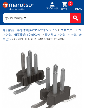
0
マイページ
MENU
カート
電子部品・半導体通販のマルツオンライン
>
コネクター
>
コ
ネクタ、相互接続（DigiKey）
>
長方形コネクタ - ヘッダ、オ
スピン
> CONN HEADER SMD 16POS 2.54MM