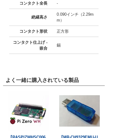
コンタクト全長
-
0.090インチ（2.29m
絶縁高さ
m）
コンタクト形状
正方形
コンタクト仕上げ -
錫
嵌合
よく一緒に購入されている製品
【RASPIZWHSC006
【MR-CH9329EMU-U