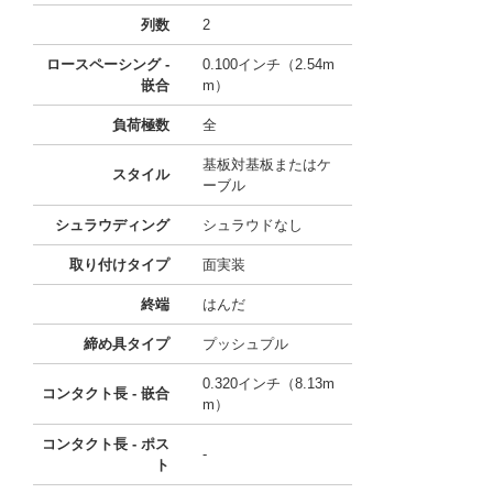
列数
2
ロースペーシング -
0.100インチ（2.54m
嵌合
m）
負荷極数
全
基板対基板またはケ
スタイル
ーブル
シュラウディング
シュラウドなし
取り付けタイプ
面実装
終端
はんだ
締め具タイプ
プッシュプル
0.320インチ（8.13m
コンタクト長 - 嵌合
m）
コンタクト長 - ポス
-
ト