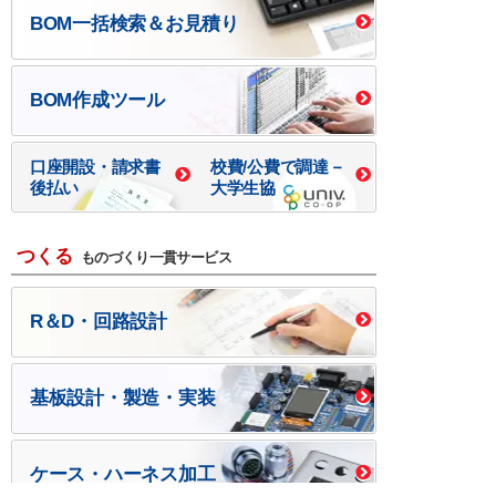
BOM一括検索＆お見積り
BOM作成ツール
口座開設・請求書
校費/公費で調達－
後払い
大学生協
つくる
ものづくり一貫サービス
R＆D・回路設計
基板設計・製造・実装
ケース・ハーネス加工