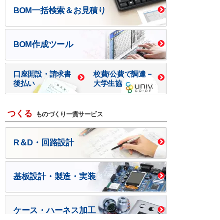
BOM一括検索＆お見積り
BOM作成ツール
口座開設・請求書
校費/公費で調達－
後払い
大学生協
つくる
ものづくり一貫サービス
R＆D・回路設計
基板設計・製造・実装
ケース・ハーネス加工