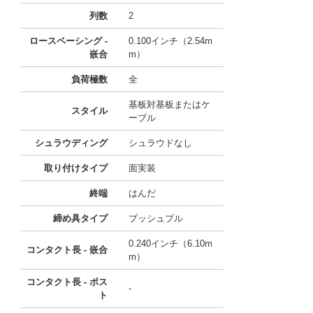
列数
2
ロースペーシング -
0.100インチ（2.54m
嵌合
m）
負荷極数
全
基板対基板またはケ
スタイル
ーブル
シュラウディング
シュラウドなし
取り付けタイプ
面実装
終端
はんだ
締め具タイプ
プッシュプル
0.240インチ（6.10m
コンタクト長 - 嵌合
m）
コンタクト長 - ポス
-
ト