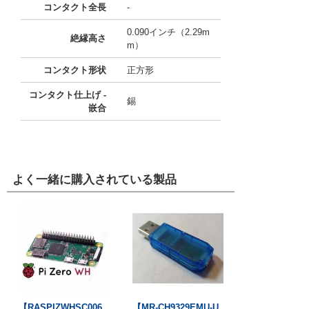
コンタクト全長
-
0.090インチ（2.29m
絶縁高さ
m）
コンタクト形状
正方形
コンタクト仕上げ -
錫
嵌合
よく一緒に購入されている製品
【RASPIZWHSC006
【MR-CH9329EMU-U