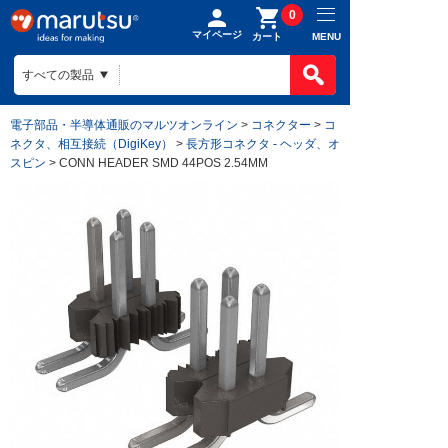
0
マイページ
MENU
カート
電子部品・半導体通販のマルツオンライン
>
コネクター
>
コ
ネクタ、相互接続（DigiKey）
>
長方形コネクタ - ヘッダ、オ
スピン
> CONN HEADER SMD 44POS 2.54MM