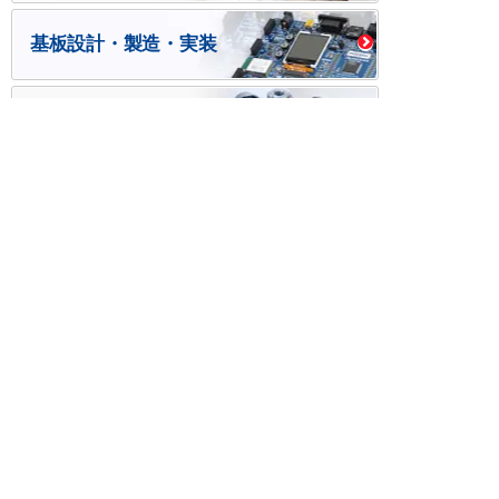
基板設計・製造・実装
ケース・ハーネス加工
※掲載されている価格には消費税、各種手数料が含まれ
ておりません。別途消費税およびお支払方法に応じた
手数料が必要になります。
※このホームページに掲載されている、記事・写真の一
部または全部をそのまま、または改変して利用・転
載・転用することを禁じます。
※商品によって販売価格が店頭価格と異なる場合がござ
います。
※弊社ではお客様が商品を選びやすくするためにデータ
シートの提供や技術情報、商品画像の表示を行ってい
ます。
しかしさまざまな事情により、これらの情報がすべて
正確であることを弊社が保証することはできません。