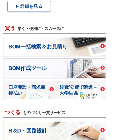
詳細を見る
買う
早く・便利に・スムーズに
BOM一括検索＆お見積り
BOM作成ツール
口座開設・請求書
校費/公費で調達－
後払い
大学生協
つくる
ものづくり一貫サービス
R＆D・回路設計