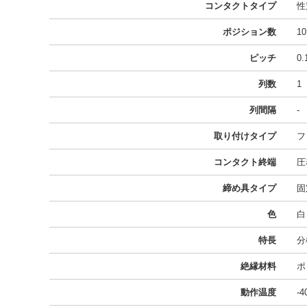
コンタクトタイプ
性
ポジション数
10
ピッチ
0
列数
1
列間隔
-
取り付けタイプ
フ
コンタクト終端
圧
締め具タイプ
固
色
白
特長
分
絶縁材料
ポ
動作温度
-4