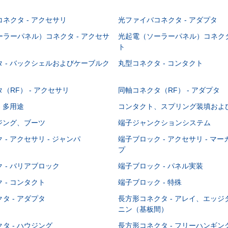
ネクタ - アクセサリ
光ファイバコネクタ - アダプタ
ラーパネル）コネクタ - アクセサ
光起電（ソーラーパネル）コネクタ
ト
 - バックシェルおよびケーブルク
丸型コネクタ - コンタクト
（RF） - アクセサリ
同軸コネクタ（RF） - アダプタ
- 多用途
コンタクト、スプリング装填およ
ウジング、ブーツ
端子ジャンクションシステム
 - アクセサリ - ジャンパ
端子ブロック - アクセサリ - マ
プ
 - バリアブロック
端子ブロック - パネル実装
 - コンタクト
端子ブロック - 特殊
タ - アダプタ
長方形コネクタ - アレイ、エッ
ニン（基板間）
タ - ハウジング
長方形コネクタ - フリーハンギ