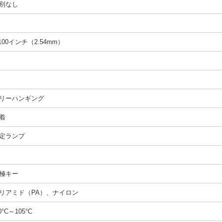
別なし
.100インチ（2.54mm）
リーハンギング
着
定ランプ
極キー
リアミド（PA）、ナイロン
0°C～105°C