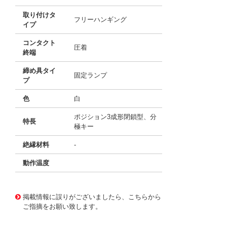
取り付けタ
フリーハンギング
イプ
コンタクト
圧着
終端
締め具タイ
固定ランプ
プ
色
白
ポジション3成形閉鎖型、分
特長
極キー
絶縁材料
-
動作温度
10010805
!041! 0022015044
掲載情報に誤りがございましたら、こちらから
ご指摘をお願い致します。