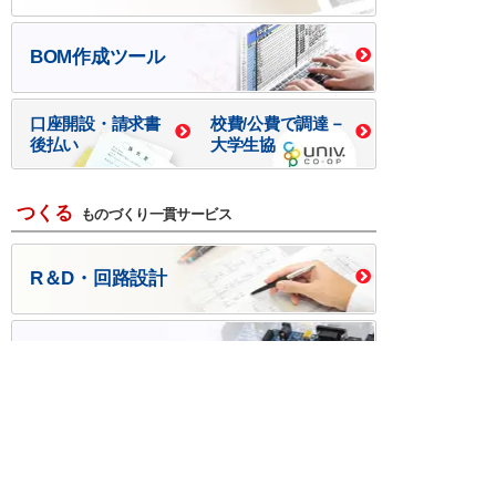
BOM作成ツール
口座開設・請求書
校費/公費で調達－
後払い
大学生協
つくる
ものづくり一貫サービス
R＆D・回路設計
基板設計・製造・実装
ケース・ハーネス加工