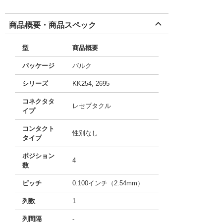
商品概要・商品スペック
型
商品概要
パッケージ
バルク
シリーズ
KK254, 2695
コネクタタ
レセプタクル
イプ
コンタクト
性別なし
タイプ
ポジション
4
数
ピッチ
0.100インチ（2.54mm）
列数
1
列間隔
-