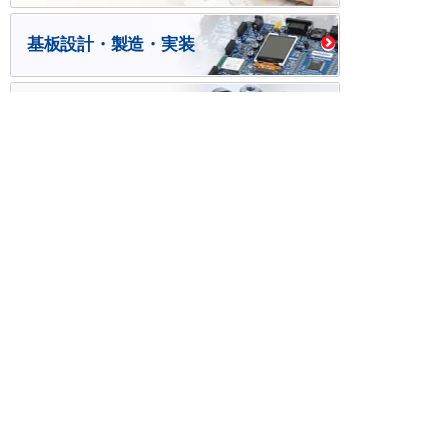
基板設計・製造・実装
ケース・ハーネス加工
※掲載されている価格には消費税、各種手数料が含まれ
ておりません。別途消費税およびお支払方法に応じた
手数料が必要になります。
※このホームページに掲載されている、記事・写真の一
部または全部をそのまま、または改変して利用・転
載・転用することを禁じます。
※商品によって販売価格が店頭価格と異なる場合がござ
います。
※弊社ではお客様が商品を選びやすくするためにデータ
シートの提供や技術情報、商品画像の表示を行ってい
ます。
しかしさまざまな事情により、これらの情報がすべて
正確であることを弊社が保証することはできません。