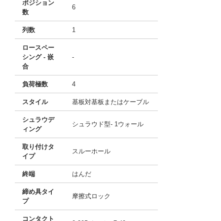
ポジション
6
数
列数
1
ロースペー
シング - 嵌
-
合
負荷極数
4
スタイル
基板対基板またはケーブル
シュラウデ
シュラウド型- 1ウォール
ィング
取り付けタ
スルーホール
イプ
終端
はんだ
締め具タイ
摩擦式ロック
プ
コンタクト