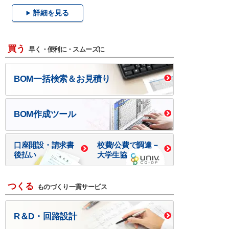
詳細を見る
買う
早く・便利に・スムーズに
BOM一括検索＆お見積り
BOM作成ツール
口座開設・請求書
校費/公費で調達－
後払い
大学生協
つくる
ものづくり一貫サービス
R＆D・回路設計