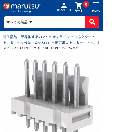
0
マイページ
MENU
カート
電子部品・半導体通販のマルツオンライン
>
コネクター
>
コ
ネクタ、相互接続（DigiKey）
>
長方形コネクタ - ヘッダ、オ
スピン
> CONN HEADER VERT 6POS 2.54MM