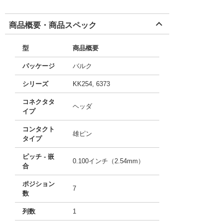
商品概要・商品スペック
型
商品概要
パッケージ
バルク
シリーズ
KK254, 6373
コネクタタ
ヘッダ
イプ
コンタクト
雄ピン
タイプ
ピッチ - 嵌
0.100インチ（2.54mm）
合
ポジション
7
数
列数
1