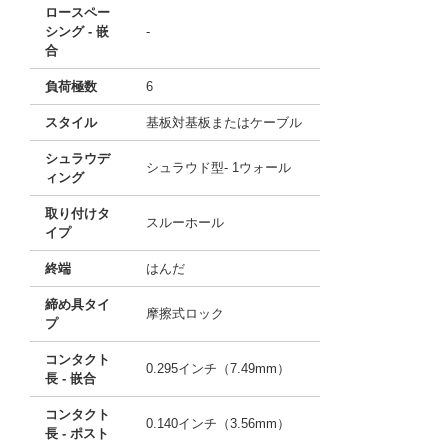
ロースペー
シング - 嵌
-
合
負荷極数
6
スタイル
基板対基板またはケーブル
シュラウデ
シュラウド型- 1ウォール
ィング
取り付けタ
スルーホール
イプ
終端
はんだ
締め具タイ
摩擦式ロック
プ
コンタクト
0.295インチ（7.49mm）
長 - 嵌合
コンタクト
0.140インチ（3.56mm）
長 - ポスト