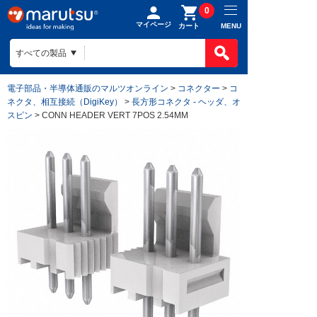
0
マイページ
MENU
カート
電子部品・半導体通販のマルツオンライン
>
コネクター
>
コ
ネクタ、相互接続（DigiKey）
>
長方形コネクタ - ヘッダ、オ
スピン
> CONN HEADER VERT 7POS 2.54MM