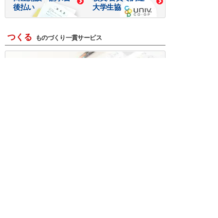
後払い
大学生協
つくる
ものづくり一貫サービス
R＆D・回路設計
基板設計・製造・実装
ケース・ハーネス加工
※掲載されている価格には消費税、各種手数料が含まれ
ておりません。別途消費税およびお支払方法に応じた
手数料が必要になります。
※このホームページに掲載されている、記事・写真の一
部または全部をそのまま、または改変して利用・転