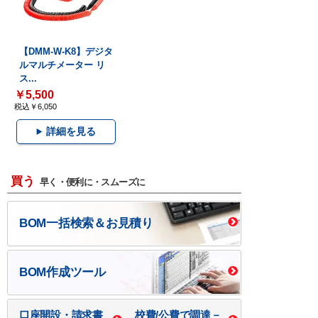
【DMM-W-K8】デジタ
ルマルチメーター リ
ス...
￥5,500
税込￥6,050
詳細を見る
買う
早く・便利に・スムーズに
BOM一括検索＆お見積り
BOM作成ツール
口座開設・請求書
校費/公費で調達－