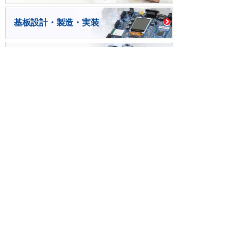
基板設計・製造・実装
ケース・ハーネス加工
※掲載されている価格には消費税、各種手数料が含まれ
ておりません。別途消費税およびお支払方法に応じた
手数料が必要になります。
※このホームページに掲載されている、記事・写真の一
部または全部をそのまま、または改変して利用・転
載・転用することを禁じます。
※商品によって販売価格が店頭価格と異なる場合がござ
います。
※弊社ではお客様が商品を選びやすくするためにデータ
シートの提供や技術情報、商品画像の表示を行ってい
ます。
しかしさまざまな事情により、これらの情報がすべて
正確であることを弊社が保証することはできません。