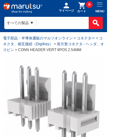
0
マイページ
MENU
カート
電子部品・半導体通販のマルツオンライン
>
コネクター
>
コ
ネクタ、相互接続（DigiKey）
>
長方形コネクタ - ヘッダ、オ
スピン
> CONN HEADER VERT 9POS 2.54MM