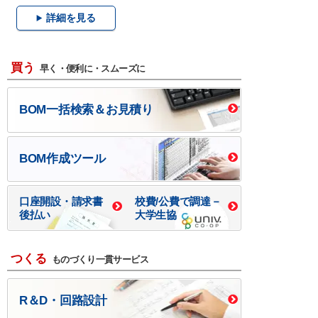
詳細を見る
買う
早く・便利に・スムーズに
BOM一括検索＆お見積り
BOM作成ツール
口座開設・請求書
校費/公費で調達－
後払い
大学生協
つくる
ものづくり一貫サービス
R＆D・回路設計