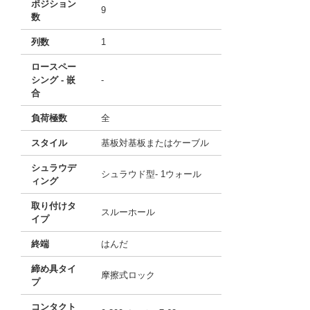
ポジション
9
数
列数
1
ロースペー
シング - 嵌
-
合
負荷極数
全
スタイル
基板対基板またはケーブル
シュラウデ
シュラウド型- 1ウォール
ィング
取り付けタ
スルーホール
イプ
終端
はんだ
締め具タイ
摩擦式ロック
プ
コンタクト