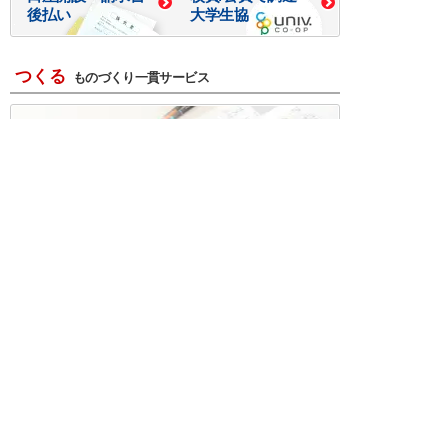
後払い
大学生協
つくる
ものづくり一貫サービス
R＆D・回路設計
基板設計・製造・実装
ケース・ハーネス加工
※掲載されている価格には消費税、各種手数料が含まれ
ておりません。別途消費税およびお支払方法に応じた
手数料が必要になります。
※このホームページに掲載されている、記事・写真の一
部または全部をそのまま、または改変して利用・転