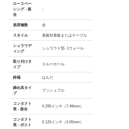
ロースペー
シング - 嵌
-
合
負荷極数
全
スタイル
基板対基板またはケーブル
シュラウデ
シュラウド型- 1ウォール
ィング
取り付けタ
スルーホール
イプ
終端
はんだ
締め具タイ
プッシュプル
プ
コンタクト
0.295インチ（7.49mm）
長 - 嵌合
コンタクト
0.120インチ（3.05mm）
長 - ポスト