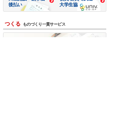
後払い
大学生協
つくる
ものづくり一貫サービス
R＆D・回路設計
基板設計・製造・実装
ケース・ハーネス加工
※掲載されている価格には消費税、各種手数料が含まれ
ておりません。別途消費税およびお支払方法に応じた
手数料が必要になります。
※このホームページに掲載されている、記事・写真の一
部または全部をそのまま、または改変して利用・転