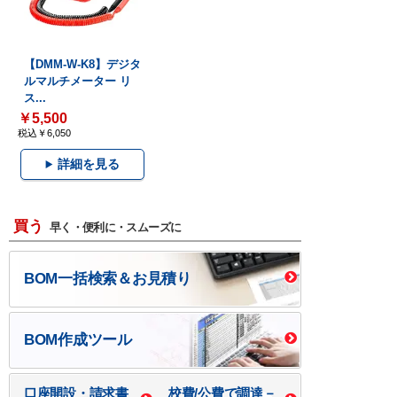
【DMM-W-K8】デジタ
ルマルチメーター リ
ス...
￥5,500
税込￥6,050
詳細を見る
買う
早く・便利に・スムーズに
BOM一括検索＆お見積り
BOM作成ツール
口座開設・請求書
校費/公費で調達－