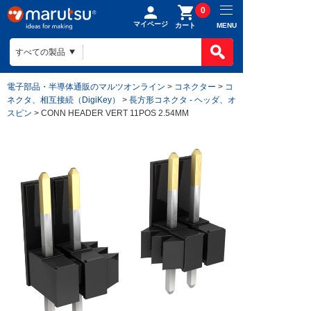
0
マイページ
MENU
カート
電子部品・半導体通販のマルツオンライン
>
コネクター
>
コ
ネクタ、相互接続（DigiKey）
>
長方形コネクタ - ヘッダ、オ
スピン
> CONN HEADER VERT 11POS 2.54MM