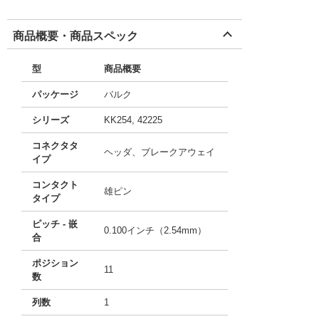
商品概要・商品スペック
型
商品概要
パッケージ
バルク
シリーズ
KK254, 42225
コネクタタ
ヘッダ、ブレークアウェイ
イプ
コンタクト
雄ピン
タイプ
ピッチ - 嵌
0.100インチ（2.54mm）
合
ポジション
11
数
列数
1