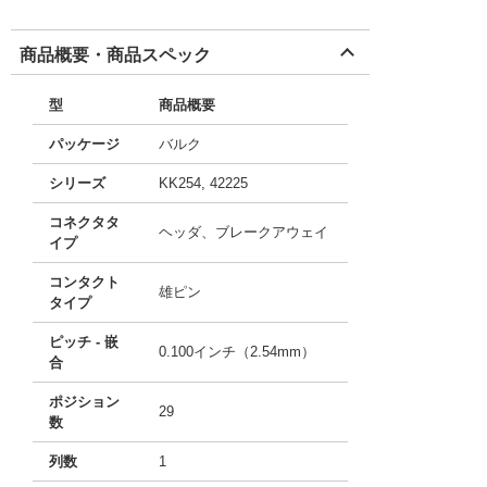
商品概要・商品スペック
型
商品概要
パッケージ
バルク
シリーズ
KK254, 42225
コネクタタ
ヘッダ、ブレークアウェイ
イプ
コンタクト
雄ピン
タイプ
ピッチ - 嵌
0.100インチ（2.54mm）
合
ポジション
29
数
列数
1