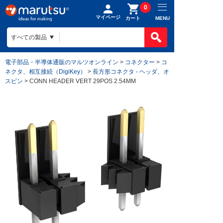
0
マイページ
MENU
カート
電子部品・半導体通販のマルツオンライン
>
コネクター
>
コ
ネクタ、相互接続（DigiKey）
>
長方形コネクタ - ヘッダ、オ
スピン
> CONN HEADER VERT 29POS 2.54MM