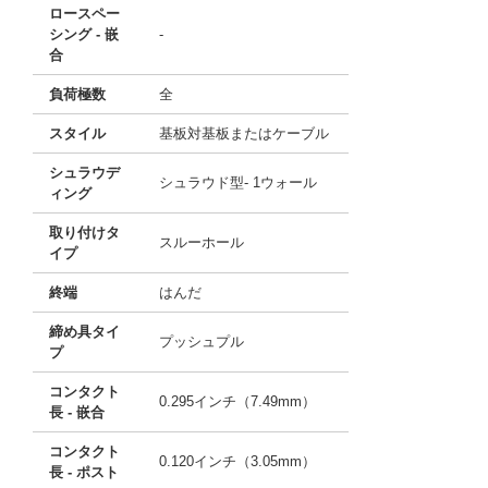
ロースペー
シング - 嵌
-
合
負荷極数
全
スタイル
基板対基板またはケーブル
シュラウデ
シュラウド型- 1ウォール
ィング
取り付けタ
スルーホール
イプ
終端
はんだ
締め具タイ
プッシュプル
プ
コンタクト
0.295インチ（7.49mm）
長 - 嵌合
コンタクト
0.120インチ（3.05mm）
長 - ポスト