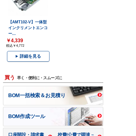
【AMT102-V】一体型
インクリメントエンコ
ー...
￥4,339
税込￥4,772
詳細を見る
買う
早く・便利に・スムーズに
BOM一括検索＆お見積り
BOM作成ツール
口座開設・請求書
校費/公費で調達－