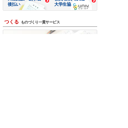
後払い
大学生協
つくる
ものづくり一貫サービス
R＆D・回路設計
基板設計・製造・実装
ケース・ハーネス加工
※掲載されている価格には消費税、各種手数料が含まれ
ておりません。別途消費税およびお支払方法に応じた
手数料が必要になります。
※このホームページに掲載されている、記事・写真の一
部または全部をそのまま、または改変して利用・転