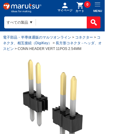
0
マイページ
MENU
カート
電子部品・半導体通販のマルツオンライン
>
コネクター
>
コ
ネクタ、相互接続（DigiKey）
>
長方形コネクタ - ヘッダ、オ
スピン
> CONN HEADER VERT 11POS 2.54MM