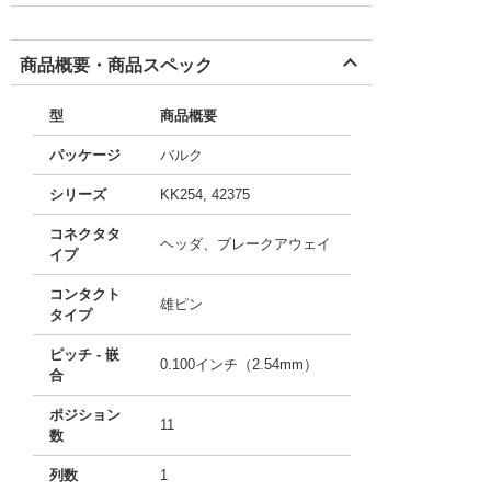
商品概要・商品スペック
型
商品概要
パッケージ
バルク
シリーズ
KK254, 42375
コネクタタ
ヘッダ、ブレークアウェイ
イプ
コンタクト
雄ピン
タイプ
ピッチ - 嵌
0.100インチ（2.54mm）
合
ポジション
11
数
列数
1