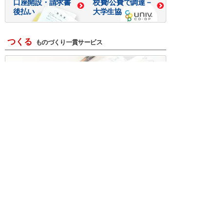
口座開設・請求書
校費/公費で調達－
後払い
大学生協
つくる
ものづくり一貫サービス
R＆D・回路設計
基板設計・製造・実装
ケース・ハーネス加工
※掲載されている価格には消費税、各種手数料が含まれ
ておりません。別途消費税およびお支払方法に応じた
手数料が必要になります。
※このホームページに掲載されている、記事・写真の一
部または全部をそのまま、または改変して利用・転