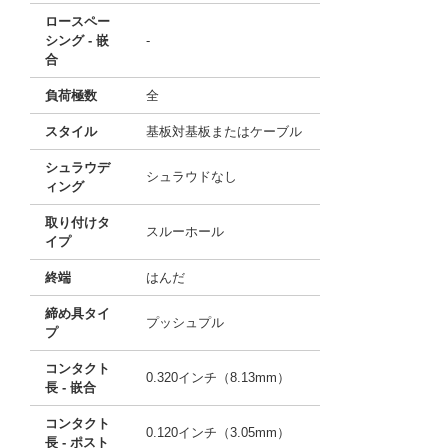
ロースペー
シング - 嵌
-
合
負荷極数
全
スタイル
基板対基板またはケーブル
シュラウデ
シュラウドなし
ィング
取り付けタ
スルーホール
イプ
終端
はんだ
締め具タイ
プッシュプル
プ
コンタクト
0.320インチ（8.13mm）
長 - 嵌合
コンタクト
0.120インチ（3.05mm）
長 - ポスト