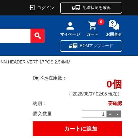
ログイン
配送状況を確認
0
マイページ
カート
お問合せ
BOMアップロード
NN HEADER VERT 17POS 2.54MM
DigiKey在庫数：
0個
（
2026/08/07 02:05
現在）
納期：
要確認
購入数量