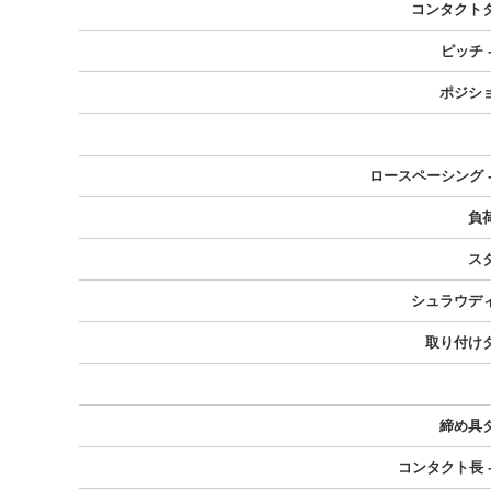
コンタクト
ピッチ 
ポジシ
ロースペーシング -
負
ス
シュラウデ
取り付け
締め具
コンタクト長 -