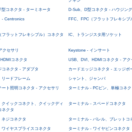
-字型コネクタ - ターミネータ
D-Sub、D型コネクタ - ハウジン
Centronics
FFC、FPC（フラットフレキシ
C（フラットフレキシブル）コネクタ
IC、トランジスタ用ソケット
グ
 - アクセサリ
Keystone - インサート
、HDMIコネクタ
USB、DVI、HDMIコネクタ - ア
コネクタ - アダプタ
カードエッジコネクタ - エッジ
- リードフレーム
シャント、ジャンパ
ート照明コネクタ - アクセサリ
ターミナル - PCピン、単極コネク
- クイックコネクト、クイックディ
ターミナル - スペードコネクタ
コネクタ
- ネジコネクタ
ターミナル - バレル、ブレットコ
- ワイヤスプライスコネクタ
ターミナル - ワイヤピンコネクタ