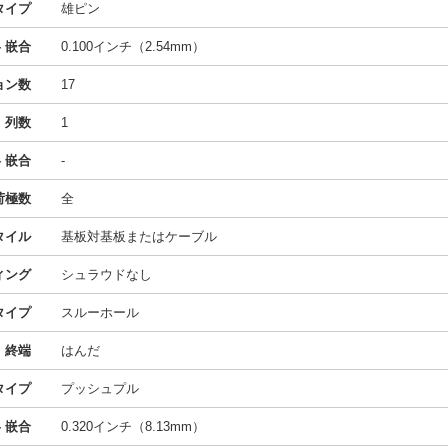
タイプ
雄ピン
- 嵌合
0.100インチ（2.54mm）
ョン数
17
列数
1
 嵌合
-
荷極数
全
タイル
基板対基板またはケーブル
ィング
シュラウドなし
タイプ
スルーホール
終端
はんだ
タイプ
プッシュプル
 嵌合
0.320インチ（8.13mm）