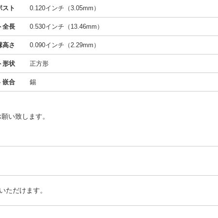
ポスト
0.120インチ（3.05mm）
ト全長
0.530インチ（13.46mm）
縁高さ
0.090インチ（2.29mm）
ト形状
正方形
 嵌合
錫
お願い致します。
いただけます。