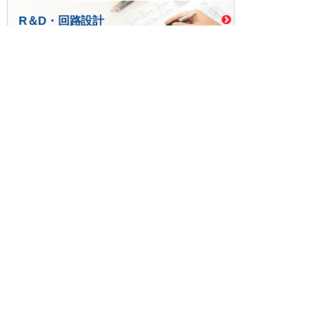
R＆D・回路設計
基板設計・製造・実装
ケース・ハーネス加工
※掲載されている価格には消費税、各種手数料が含まれ
ておりません。別途消費税およびお支払方法に応じた
手数料が必要になります。
※このホームページに掲載されている、記事・写真の一
部または全部をそのまま、または改変して利用・転
載・転用することを禁じます。
※商品によって販売価格が店頭価格と異なる場合がござ
います。
※弊社ではお客様が商品を選びやすくするためにデータ
シートの提供や技術情報、商品画像の表示を行ってい