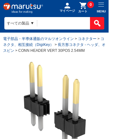
0
マイページ
MENU
カート
電子部品・半導体通販のマルツオンライン
>
コネクター
>
コ
ネクタ、相互接続（DigiKey）
>
長方形コネクタ - ヘッダ、オ
スピン
> CONN HEADER VERT 30POS 2.54MM