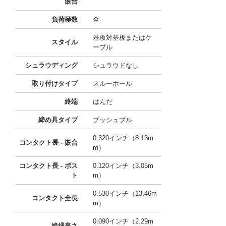
嵌合
負荷極数
全
基板対基板またはケ
スタイル
ーブル
シュラウディング
シュラウドなし
取り付けタイプ
スルーホール
終端
はんだ
締め具タイプ
プッシュプル
0.320インチ（8.13m
コンタクト長 - 嵌合
m）
コンタクト長 - ポス
0.120インチ（3.05m
ト
m）
0.530インチ（13.46m
コンタクト全長
m）
0.090インチ（2.29m
絶縁高さ