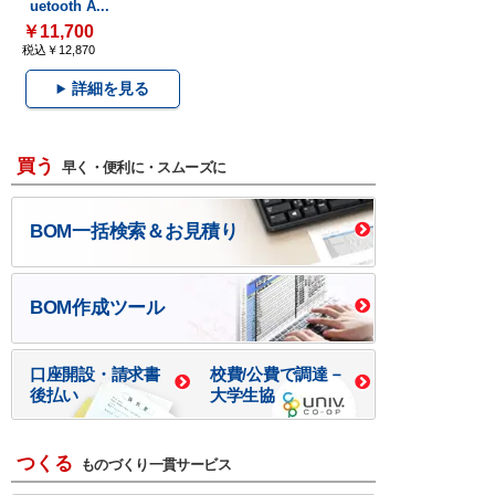
uetooth A...
￥11,700
税込￥12,870
詳細を見る
買う
早く・便利に・スムーズに
BOM一括検索＆お見積り
BOM作成ツール
口座開設・請求書
校費/公費で調達－
後払い
大学生協
つくる
ものづくり一貫サービス