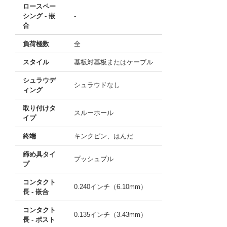
ロースペー
シング - 嵌
-
合
負荷極数
全
スタイル
基板対基板またはケーブル
シュラウデ
シュラウドなし
ィング
取り付けタ
スルーホール
イプ
終端
キンクピン、はんだ
締め具タイ
プッシュプル
プ
コンタクト
0.240インチ（6.10mm）
長 - 嵌合
コンタクト
0.135インチ（3.43mm）
長 - ポスト