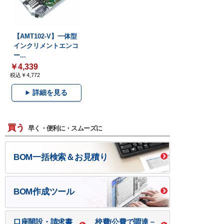
【AMT102-V】一体型
インクリメントエンコ
ー...
￥4,339
税込￥4,772
詳細を見る
買う
早く・便利に・スムーズに
BOM一括検索＆お見積り
BOM作成ツール
口座開設・請求書
校費/公費で調達－