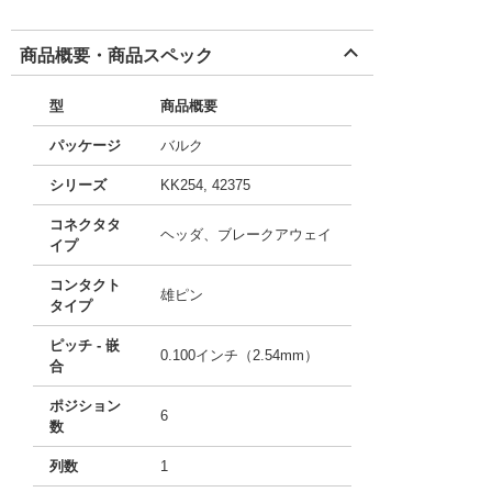
商品概要・商品スペック
型
商品概要
パッケージ
バルク
シリーズ
KK254, 42375
コネクタタ
ヘッダ、ブレークアウェイ
イプ
コンタクト
雄ピン
タイプ
ピッチ - 嵌
0.100インチ（2.54mm）
合
ポジション
6
数
列数
1