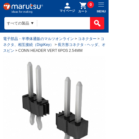
0
マイページ
MENU
カート
電子部品・半導体通販のマルツオンライン
>
コネクター
>
コ
ネクタ、相互接続（DigiKey）
>
長方形コネクタ - ヘッダ、オ
スピン
> CONN HEADER VERT 6POS 2.54MM