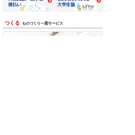
後払い
大学生協
つくる
ものづくり一貫サービス
R＆D・回路設計
基板設計・製造・実装
ケース・ハーネス加工
※掲載されている価格には消費税、各種手数料が含まれ
ておりません。別途消費税およびお支払方法に応じた
手数料が必要になります。
※このホームページに掲載されている、記事・写真の一
部または全部をそのまま、または改変して利用・転