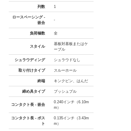
列数
1
ロースペーシング -
-
嵌合
負荷極数
全
基板対基板またはケ
スタイル
ーブル
シュラウディング
シュラウドなし
取り付けタイプ
スルーホール
終端
キンクピン、はんだ
締め具タイプ
プッシュプル
0.240インチ（6.10m
コンタクト長 - 嵌合
m）
コンタクト長 - ポス
0.135インチ（3.43m
ト
m）