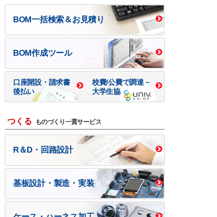
BOM一括検索＆お見積り
BOM作成ツール
口座開設・請求書
校費/公費で調達－
後払い
大学生協
つくる
ものづくり一貫サービス
R＆D・回路設計
基板設計・製造・実装
ケース・ハーネス加工