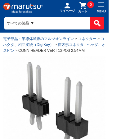
0
マイページ
MENU
カート
電子部品・半導体通販のマルツオンライン
>
コネクター
>
コ
ネクタ、相互接続（DigiKey）
>
長方形コネクタ - ヘッダ、オ
スピン
> CONN HEADER VERT 12POS 2.54MM