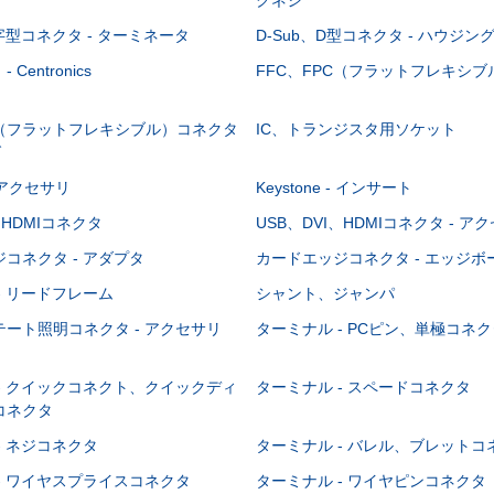
-字型コネクタ - ターミネータ
D-Sub、D型コネクタ - ハウジン
Centronics
FFC、FPC（フラットフレキシ
C（フラットフレキシブル）コネクタ
IC、トランジスタ用ソケット
グ
 - アクセサリ
Keystone - インサート
、HDMIコネクタ
USB、DVI、HDMIコネクタ - ア
コネクタ - アダプタ
カードエッジコネクタ - エッジ
- リードフレーム
シャント、ジャンパ
ート照明コネクタ - アクセサリ
ターミナル - PCピン、単極コネク
- クイックコネクト、クイックディ
ターミナル - スペードコネクタ
コネクタ
- ネジコネクタ
ターミナル - バレル、ブレットコ
- ワイヤスプライスコネクタ
ターミナル - ワイヤピンコネクタ