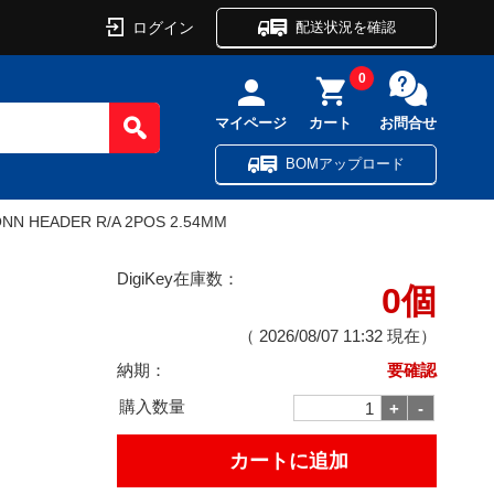
ログイン
配送状況を確認
0
マイページ
カート
お問合せ
BOMアップロード
NN HEADER R/A 2POS 2.54MM
DigiKey在庫数：
0個
（
2026/08/07 11:32
現在）
納期：
要確認
購入数量