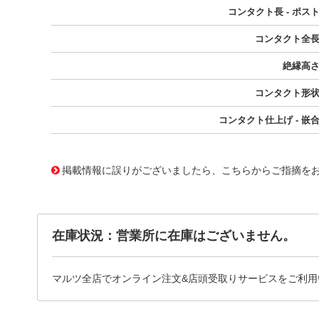
コンタクト長 - ポス
コンタクト全
絶縁高
コンタクト形
コンタクト仕上げ - 嵌
10012654
!041! 0022286020
掲載情報に誤りがございましたら、こちらからご指摘を
在庫状況：営業所に在庫はございません。
マルツ全店でオンライン注文&店頭受取りサービスをご利用