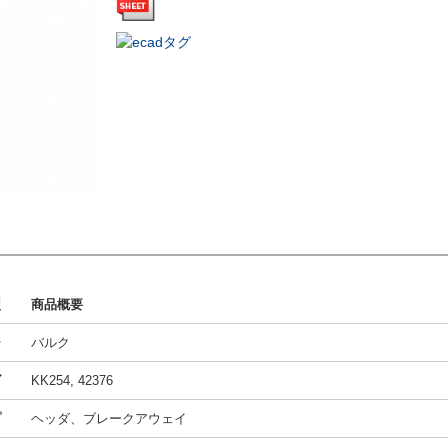
型
商品概要
ジ
バルク
ズ
KK254, 42376
プ
ヘッダ、ブレークアウェイ