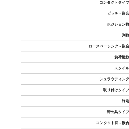
コンタクトタイ
ピッチ - 嵌
ポジション
列
ロースペーシング - 嵌
負荷極
スタイ
シュラウディン
取り付けタイ
終
締め具タイ
コンタクト長 - 嵌