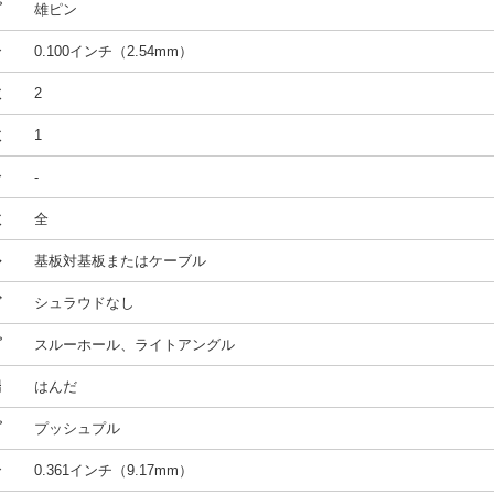
プ
雄ピン
合
0.100インチ（2.54mm）
数
2
数
1
合
-
数
全
ル
基板対基板またはケーブル
グ
シュラウドなし
プ
スルーホール、ライトアングル
端
はんだ
プ
プッシュプル
合
0.361インチ（9.17mm）