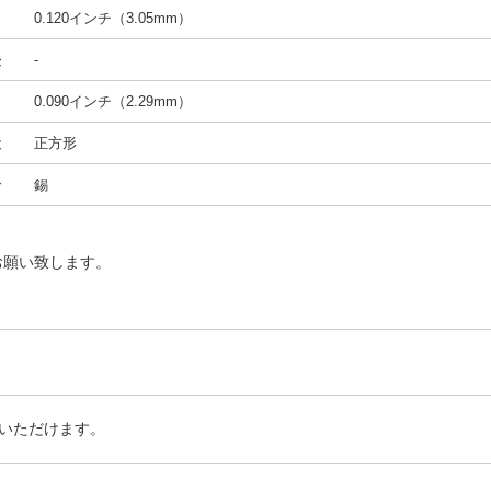
ト
0.120インチ（3.05mm）
長
-
さ
0.090インチ（2.29mm）
状
正方形
合
錫
お願い致します。
いただけます。