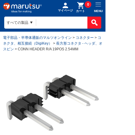
0
マイページ
MENU
カート
電子部品・半導体通販のマルツオンライン
>
コネクター
>
コ
ネクタ、相互接続（DigiKey）
>
長方形コネクタ - ヘッダ、オ
スピン
> CONN HEADER R/A 19POS 2.54MM