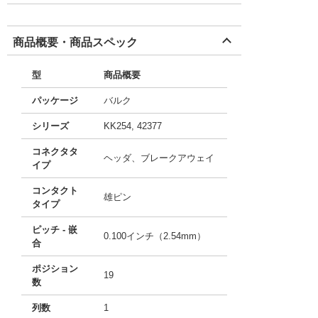
商品概要・商品スペック
型
商品概要
パッケージ
バルク
シリーズ
KK254, 42377
コネクタタ
ヘッダ、ブレークアウェイ
イプ
コンタクト
雄ピン
タイプ
ピッチ - 嵌
0.100インチ（2.54mm）
合
ポジション
19
数
列数
1