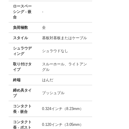
ロースペー
シング - 嵌
-
合
負荷極数
全
スタイル
基板対基板またはケーブル
シュラウデ
シュラウドなし
ィング
取り付けタ
スルーホール、ライトアン
イプ
グル
終端
はんだ
締め具タイ
プッシュプル
プ
コンタクト
0.324インチ（8.23mm）
長 - 嵌合
コンタクト
0.120インチ（3.05mm）
長 - ポスト