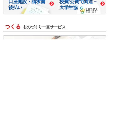
口座開設・請求書
校費/公費で調達－
後払い
大学生協
つくる
ものづくり一貫サービス
R＆D・回路設計
基板設計・製造・実装
ケース・ハーネス加工
※掲載されている価格には消費税、各種手数料が含まれ
ておりません。別途消費税およびお支払方法に応じた
手数料が必要になります。
※このホームページに掲載されている、記事・写真の一
部または全部をそのまま、または改変して利用・転