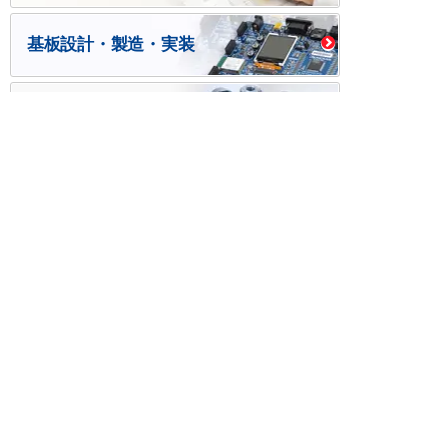
基板設計・製造・実装
ケース・ハーネス加工
※掲載されている価格には消費税、各種手数料が含まれ
ておりません。別途消費税およびお支払方法に応じた
手数料が必要になります。
※このホームページに掲載されている、記事・写真の一
部または全部をそのまま、または改変して利用・転
載・転用することを禁じます。
※商品によって販売価格が店頭価格と異なる場合がござ
います。
※弊社ではお客様が商品を選びやすくするためにデータ
シートの提供や技術情報、商品画像の表示を行ってい
ます。
しかしさまざまな事情により、これらの情報がすべて
正確であることを弊社が保証することはできません。