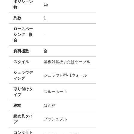
ポジション
16
数
列数
1
ロースペー
シング - 嵌
-
合
負荷極数
全
スタイル
基板対基板またはケーブル
シュラウデ
シュラウド型- 1ウォール
ィング
取り付けタ
スルーホール
イプ
終端
はんだ
締め具タイ
プッシュプル
プ
コンタクト