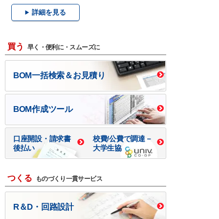
詳細を見る
買う
早く・便利に・スムーズに
BOM一括検索＆お見積り
BOM作成ツール
口座開設・請求書
校費/公費で調達－
後払い
大学生協
つくる
ものづくり一貫サービス
R＆D・回路設計