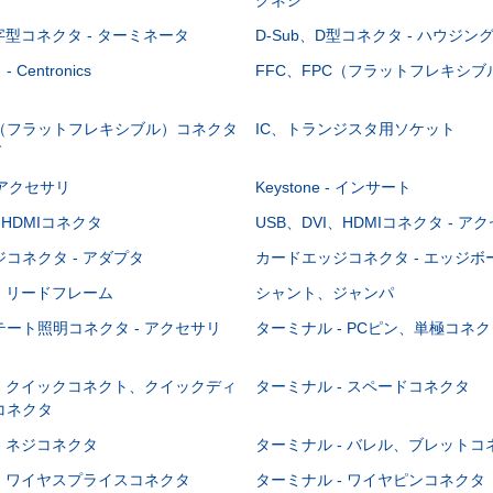
-字型コネクタ - ターミネータ
D-Sub、D型コネクタ - ハウジン
Centronics
FFC、FPC（フラットフレキシ
C（フラットフレキシブル）コネクタ
IC、トランジスタ用ソケット
グ
 - アクセサリ
Keystone - インサート
、HDMIコネクタ
USB、DVI、HDMIコネクタ - ア
コネクタ - アダプタ
カードエッジコネクタ - エッジ
- リードフレーム
シャント、ジャンパ
ート照明コネクタ - アクセサリ
ターミナル - PCピン、単極コネク
- クイックコネクト、クイックディ
ターミナル - スペードコネクタ
コネクタ
- ネジコネクタ
ターミナル - バレル、ブレットコ
- ワイヤスプライスコネクタ
ターミナル - ワイヤピンコネクタ