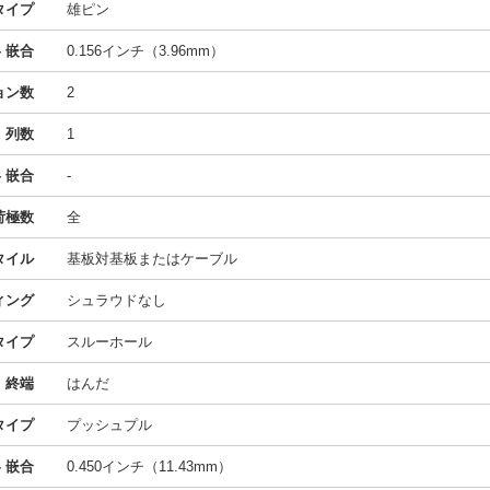
タイプ
雄ピン
- 嵌合
0.156インチ（3.96mm）
ョン数
2
列数
1
 嵌合
-
荷極数
全
タイル
基板対基板またはケーブル
ィング
シュラウドなし
タイプ
スルーホール
終端
はんだ
タイプ
プッシュプル
 嵌合
0.450インチ（11.43mm）