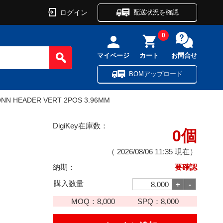
ログイン
配送状況を確認
0
マイページ
カート
お問合せ
BOMアップロード
NN HEADER VERT 2POS 3.96MM
DigiKey在庫数：
0個
（
2026/08/06 11:35
現在）
納期：
要確認
購入数量
MOQ：
8,000
SPQ：
8,000