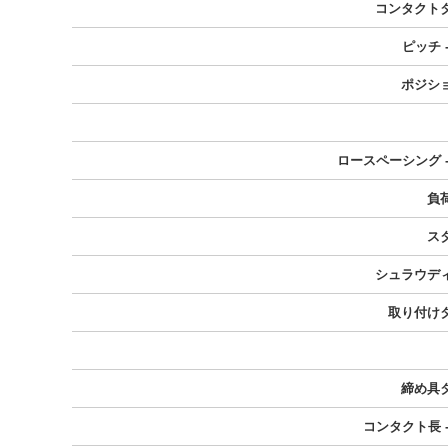
コンタクト
ピッチ 
ポジシ
ロースペーシング -
負
ス
シュラウデ
取り付け
締め具
コンタクト長 -