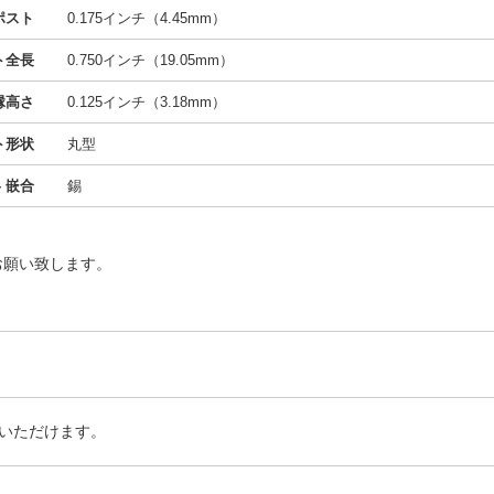
ポスト
0.175インチ（4.45mm）
ト全長
0.750インチ（19.05mm）
縁高さ
0.125インチ（3.18mm）
ト形状
丸型
 嵌合
錫
お願い致します。
いただけます。