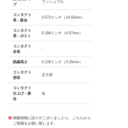
プッシュプル
プ
コンタクト
0.573インチ（14.55mm）
長 - 嵌合
コンタクト
0.184インチ（4.67mm）
長 - ポスト
コンタクト
-
全長
絶縁高さ
0.128インチ（3.25mm）
コンタクト
正方形
形状
コンタクト
仕上げ - 嵌
金
合
10013627
!041! 0026482022
掲載情報に誤りがございましたら、こちらから
ご指摘をお願い致します。