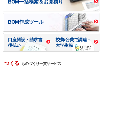
BOM一括検索＆お見積り
BOM作成ツール
口座開設・請求書
校費/公費で調達－
後払い
大学生協
つくる
ものづくり一貫サービス
R＆D・回路設計
基板設計・製造・実装
ケース・ハーネス加工