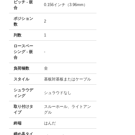
ピッチ - 嵌
0.156インチ（3.96mm）
合
ポジション
2
数
列数
1
ロースペー
シング - 嵌
-
合
負荷極数
全
スタイル
基板対基板またはケーブル
シュラウデ
シュラウドなし
ィング
取り付けタ
スルーホール、ライトアン
イプ
グル
終端
はんだ
締め具タイ