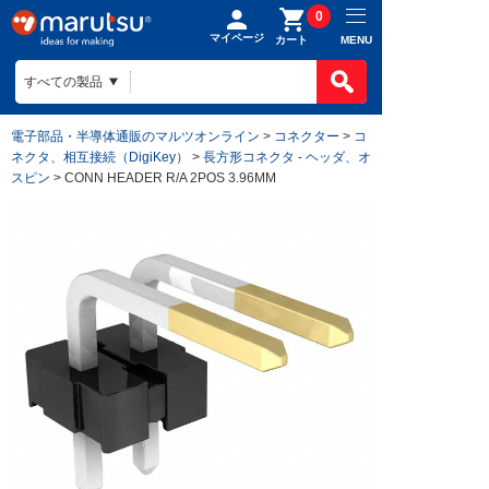
0
マイページ
MENU
カート
電子部品・半導体通販のマルツオンライン
>
コネクター
>
コ
ネクタ、相互接続（DigiKey）
>
長方形コネクタ - ヘッダ、オ
スピン
> CONN HEADER R/A 2POS 3.96MM