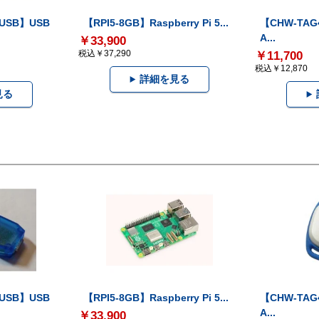
-USB】USB
【RPI5-8GB】Raspberry Pi 5...
【CHW-TAG4
A...
￥33,900
税込￥37,290
￥11,700
税込￥12,870
詳細を見る
見る
-USB】USB
【RPI5-8GB】Raspberry Pi 5...
【CHW-TAG4
A...
￥33,900