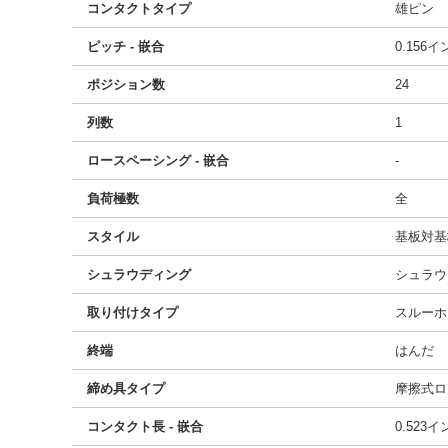
コンタクトタイプ
雄ピン
ピッチ - 嵌合
0.156
ポジション数
24
列数
1
ロースペーシング - 嵌合
-
負荷極数
全
スタイル
基板対基
シュラウディング
シュラウ
取り付けタイプ
スルーホ
終端
はんだ
締め具タイプ
摩擦式ロ
コンタクト長 - 嵌合
0.523