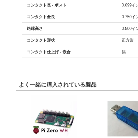
コンタクト長 - ポスト
0.099
コンタクト全長
0.750
絶縁高さ
0.500
コンタクト形状
正方形
コンタクト仕上げ - 嵌合
錫
よく一緒に購入されている製品