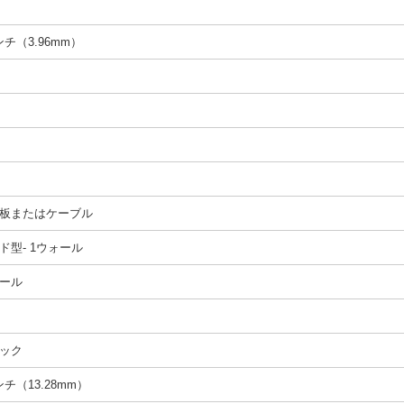
インチ（3.96mm）
板またはケーブル
ド型- 1ウォール
ール
ック
インチ（13.28mm）