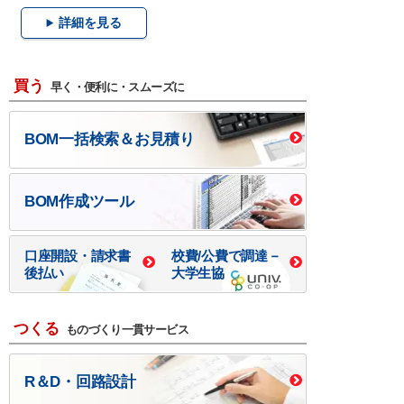
詳細を見る
買う
早く・便利に・スムーズに
BOM一括検索＆お見積り
BOM作成ツール
口座開設・請求書
校費/公費で調達－
後払い
大学生協
つくる
ものづくり一貫サービス
R＆D・回路設計