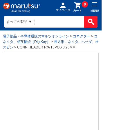
0
マイページ
MENU
カート
電子部品・半導体通販のマルツオンライン
>
コネクター
>
コ
ネクタ、相互接続（DigiKey）
>
長方形コネクタ - ヘッダ、オ
スピン
> CONN HEADER R/A 13POS 3.96MM