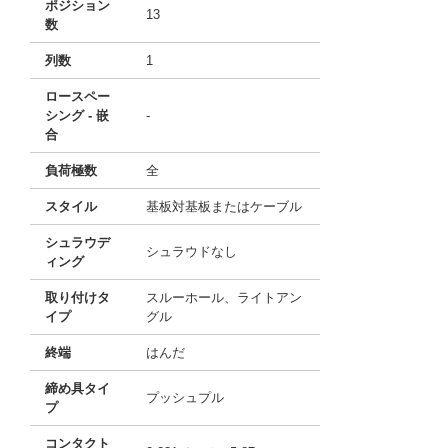
ポジション
13
数
列数
1
ロースペー
シング - 嵌
-
合
負荷極数
全
スタイル
基板対基板またはケーブル
シュラウデ
シュラウドなし
ィング
取り付けタ
スルーホール、ライトアン
イプ
グル
終端
はんだ
締め具タイ
プッシュプル
プ
コンタクト