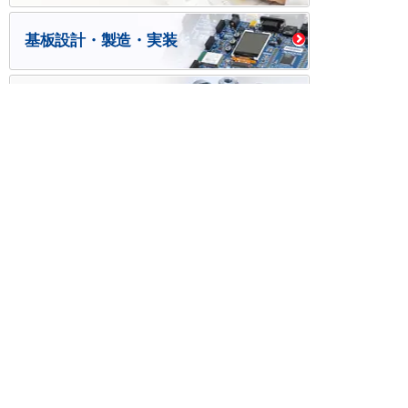
基板設計・製造・実装
ケース・ハーネス加工
※掲載されている価格には消費税、各種手数料が含まれ
ておりません。別途消費税およびお支払方法に応じた
手数料が必要になります。
※このホームページに掲載されている、記事・写真の一
部または全部をそのまま、または改変して利用・転
載・転用することを禁じます。
※商品によって販売価格が店頭価格と異なる場合がござ
います。
※弊社ではお客様が商品を選びやすくするためにデータ
シートの提供や技術情報、商品画像の表示を行ってい
ます。
しかしさまざまな事情により、これらの情報がすべて
正確であることを弊社が保証することはできません。