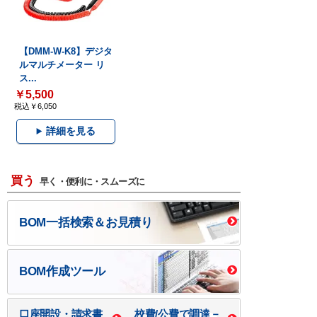
【DMM-W-K8】デジタ
ルマルチメーター リ
ス...
￥5,500
税込￥6,050
詳細を見る
買う
早く・便利に・スムーズに
BOM一括検索＆お見積り
BOM作成ツール
口座開設・請求書
校費/公費で調達－