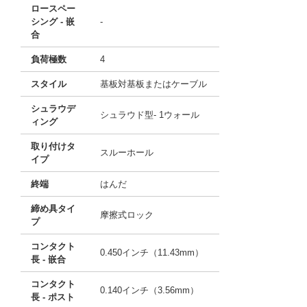
ロースペー
シング - 嵌
-
合
負荷極数
4
スタイル
基板対基板またはケーブル
シュラウデ
シュラウド型- 1ウォール
ィング
取り付けタ
スルーホール
イプ
終端
はんだ
締め具タイ
摩擦式ロック
プ
コンタクト
0.450インチ（11.43mm）
長 - 嵌合
コンタクト
0.140インチ（3.56mm）
長 - ポスト