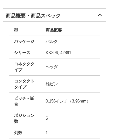
商品概要・商品スペック
型
商品概要
パッケージ
バルク
シリーズ
KK396, 42891
コネクタタ
ヘッダ
イプ
コンタクト
雄ピン
タイプ
ピッチ - 嵌
0.156インチ（3.96mm）
合
ポジション
5
数
列数
1