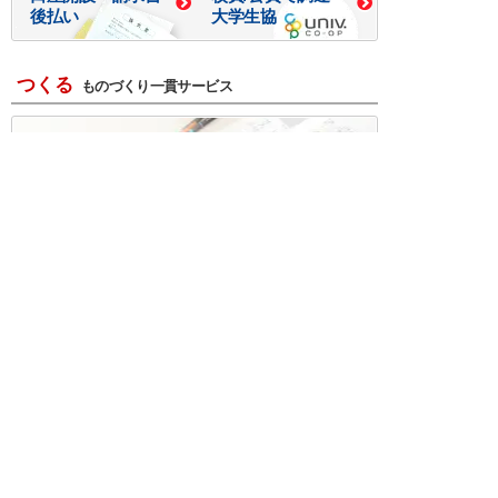
後払い
大学生協
つくる
ものづくり一貫サービス
R＆D・回路設計
基板設計・製造・実装
ケース・ハーネス加工
※掲載されている価格には消費税、各種手数料が含まれ
ておりません。別途消費税およびお支払方法に応じた
手数料が必要になります。
※このホームページに掲載されている、記事・写真の一
部または全部をそのまま、または改変して利用・転