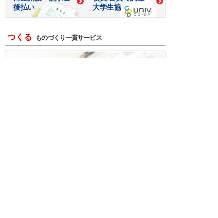
後払い
大学生協
つくる
ものづくり一貫サービス
R＆D・回路設計
基板設計・製造・実装
ケース・ハーネス加工
※掲載されている価格には消費税、各種手数料が含まれ
ておりません。別途消費税およびお支払方法に応じた
手数料が必要になります。
※このホームページに掲載されている、記事・写真の一
部または全部をそのまま、または改変して利用・転