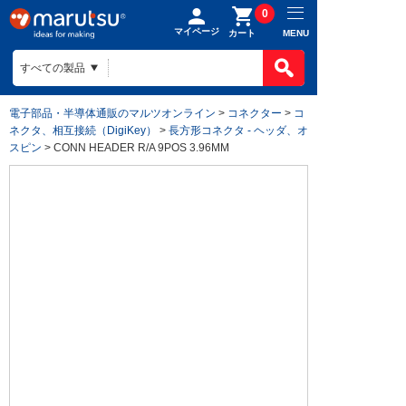
0
マイページ
MENU
カート
電子部品・半導体通販のマルツオンライン
>
コネクター
>
コ
ネクタ、相互接続（DigiKey）
>
長方形コネクタ - ヘッダ、オ
スピン
> CONN HEADER R/A 9POS 3.96MM