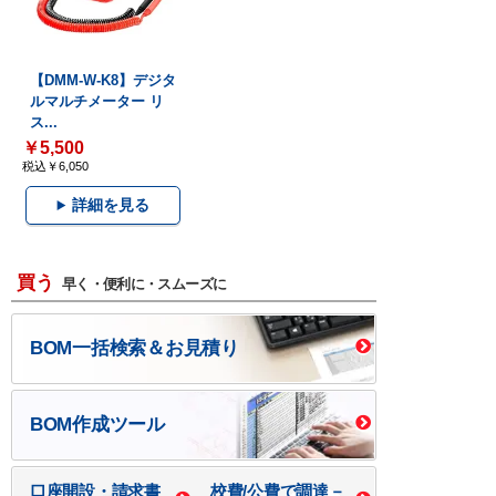
【DMM-W-K8】デジタ
ルマルチメーター リ
ス...
￥5,500
税込￥6,050
詳細を見る
買う
早く・便利に・スムーズに
BOM一括検索＆お見積り
BOM作成ツール
口座開設・請求書
校費/公費で調達－