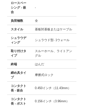
ロースペー
シング - 嵌
-
合
負荷極数
全
スタイル
基板対基板またはケーブル
シュラウデ
シュラウド型- 1ウォール
ィング
取り付けタ
スルーホール、ライトアン
イプ
グル
終端
はんだ
締め具タイ
摩擦式ロック
プ
コンタクト
0.450インチ（11.43mm）
長 - 嵌合
コンタクト
0.156インチ（3.96mm）
長 - ポスト