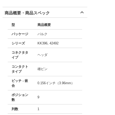
商品概要・商品スペック
型
商品概要
パッケージ
バルク
シリーズ
KK396, 42492
コネクタタ
ヘッダ
イプ
コンタクト
雄ピン
タイプ
ピッチ - 嵌
0.156インチ（3.96mm）
合
ポジション
9
数
列数
1