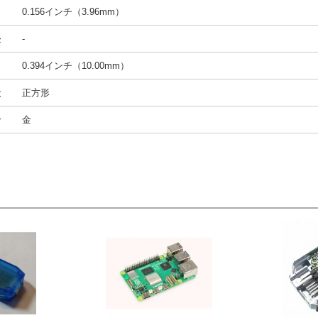
ト
0.156インチ（3.96mm）
長
-
さ
0.394インチ（10.00mm）
状
正方形
合
金