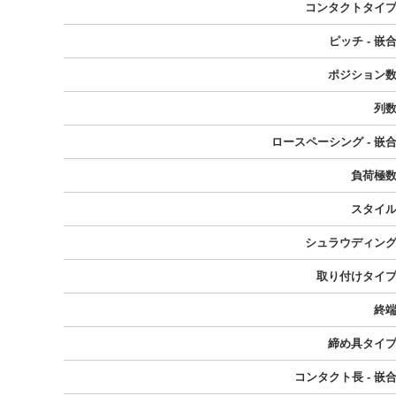
コンタクトタイ
ピッチ - 嵌
ポジション
列
ロースペーシング - 嵌
負荷極
スタイ
シュラウディン
取り付けタイ
終
締め具タイ
コンタクト長 - 嵌