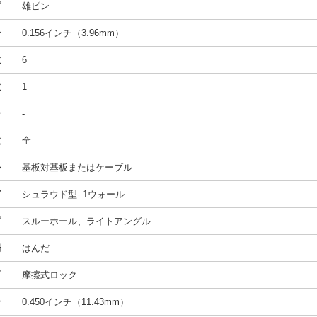
プ
雄ピン
合
0.156インチ（3.96mm）
数
6
数
1
合
-
数
全
ル
基板対基板またはケーブル
グ
シュラウド型- 1ウォール
プ
スルーホール、ライトアングル
端
はんだ
プ
摩擦式ロック
合
0.450インチ（11.43mm）