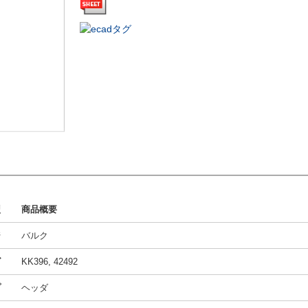
型
商品概要
ジ
バルク
ズ
KK396, 42492
プ
ヘッダ