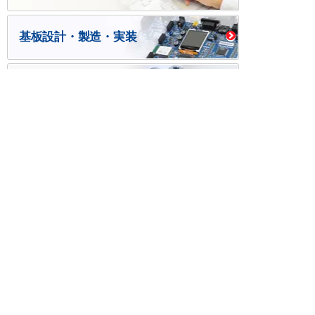
基板設計・製造・実装
ケース・ハーネス加工
※掲載されている価格には消費税、各種手数料が含まれ
ておりません。別途消費税およびお支払方法に応じた
手数料が必要になります。
※このホームページに掲載されている、記事・写真の一
部または全部をそのまま、または改変して利用・転
載・転用することを禁じます。
※商品によって販売価格が店頭価格と異なる場合がござ
います。
※弊社ではお客様が商品を選びやすくするためにデータ
シートの提供や技術情報、商品画像の表示を行ってい
ます。
しかしさまざまな事情により、これらの情報がすべて