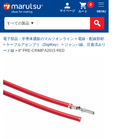
0
マイページ
MENU
カート
電子部品・半導体通販のマルツオンライン
>
電線・配線部材
>
ケーブルアセンブリ（DigiKey）
>
ジャンパ線、圧着済みリ
ード線
> 8" PRE-CRIMP A2015 RED