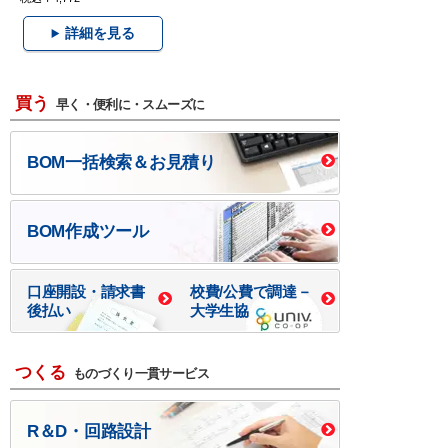
詳細を見る
買う
早く・便利に・スムーズに
BOM一括検索＆お見積り
BOM作成ツール
口座開設・請求書
校費/公費で調達－
後払い
大学生協
つくる
ものづくり一貫サービス
R＆D・回路設計