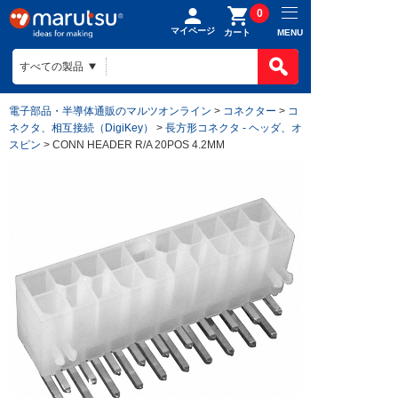
0
マイページ
MENU
カート
電子部品・半導体通販のマルツオンライン
>
コネクター
>
コ
ネクタ、相互接続（DigiKey）
>
長方形コネクタ - ヘッダ、オ
スピン
> CONN HEADER R/A 20POS 4.2MM