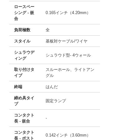
ロースペー
シング - 嵌
0.165インチ（4.20mm）
合
負荷極数
全
スタイル
基板対ケーブル/ワイヤ
シュラウデ
シュラウド型- 4ウォール
ィング
取り付けタ
スルーホール、ライトアン
イプ
グル
終端
はんだ
締め具タイ
固定ランプ
プ
コンタクト
-
長 - 嵌合
コンタクト
0.142インチ（3.60mm）
長 - ポスト