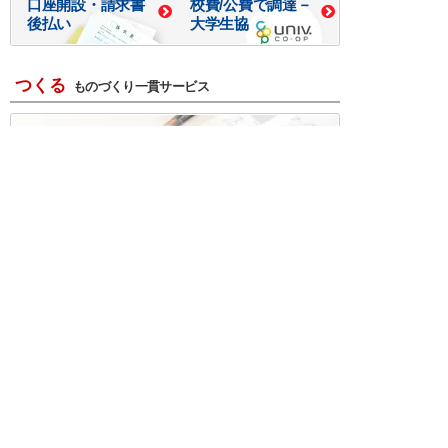
口座開設・請求書
校費/公費で調達－
後払い
大学生協
つくる
ものづくり一貫サービス
R＆D・回路設計
基板設計・製造・実装
ケース・ハーネス加工
※掲載されている価格には消費税、各種手数料が含まれ
ておりません。別途消費税およびお支払方法に応じた
手数料が必要になります。
※このホームページに掲載されている、記事・写真の一
部または全部をそのまま、または改変して利用・転