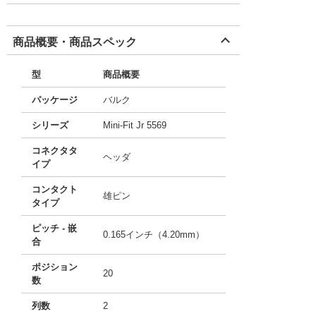
商品概要・商品スペック
型
商品概要
パッケージ
バルク
シリーズ
Mini-Fit Jr 5569
コネクタタ
ヘッダ
イプ
コンタクト
雄ピン
タイプ
ピッチ - 嵌
0.165インチ（4.20mm）
合
ポジション
20
数
列数
2