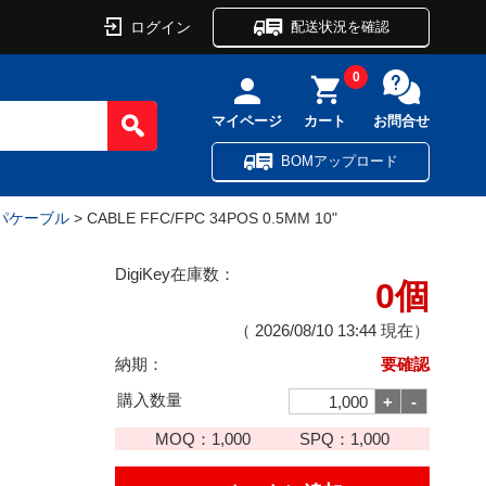
ログイン
配送状況を確認
0
マイページ
カート
お問合せ
BOMアップロード
パケーブル
> CABLE FFC/FPC 34POS 0.5MM 10"
DigiKey在庫数：
0個
（
2026/08/10 13:44
現在）
納期：
要確認
購入数量
MOQ：
1,000
SPQ：
1,000