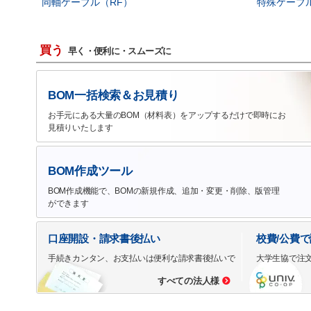
同軸ケーブル（RF）
特殊ケーブ
買う
早く・便利に・スムーズに
BOM一括検索＆お見積り
お手元にある大量のBOM（材料表）をアップするだけで即時にお
見積りいたします
BOM作成ツール
BOM作成機能で、BOMの新規作成、追加・変更・削除、版管理
ができます
口座開設・請求書後払い
校費/公費
手続きカンタン、お支払いは便利な請求書後払いで
大学生協で注
すべての法人様