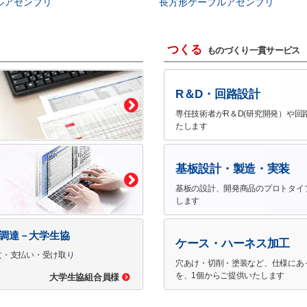
ルアセンブリ
長方形ケーブルアセンブリ
つくる
ものづくり一貫サービス
R＆D・回路設計
専任技術者がR＆D(研究開発）や回
たします
基板設計・製造・実装
基板の設計、開発商品のプロトタイ
します
で調達－大学生協
ケース・ハーネス加工
文・支払い・受け取り
穴あけ・切削・塗装など、仕様にあ
を、1個からご提供いたします
大学生協組合員様