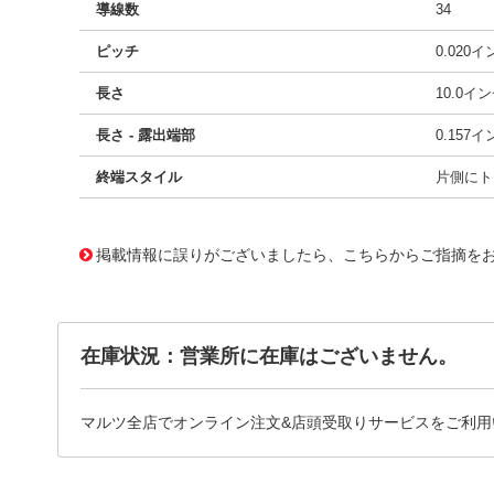
導線数
34
ピッチ
0.020
長さ
10.0イ
長さ - 露出端部
0.157
終端スタイル
片側にト
10026013
!041! 0151660378
掲載情報に誤りがございましたら、こちらからご指摘を
在庫状況：営業所に在庫はございません。
マルツ全店でオンライン注文&店頭受取りサービスをご利用