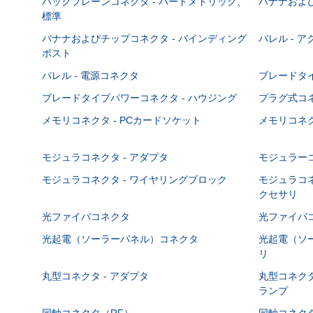
バックプレーンコネクタ - ハードメトリック、
バナナおよび
標準
バナナおよびチップコネクタ - バインディング
バレル - 
ポスト
バレル - 電源コネクタ
ブレードタ
ブレードタイプパワーコネクタ - ハウジング
プラグ式コ
メモリコネクタ - PCカードソケット
メモリコネク
モジュラコネクタ - アダプタ
モジュラーコ
モジュラコネクタ - ワイヤリングブロック
モジュラコネ
クセサリ
光ファイバコネクタ
光ファイバコ
光起電（ソーラーパネル）コネクタ
光起電（ソー
リ
丸型コネクタ - アダプタ
丸型コネクタ
ランプ
同軸コネクタ（RF）
同軸コネクタ