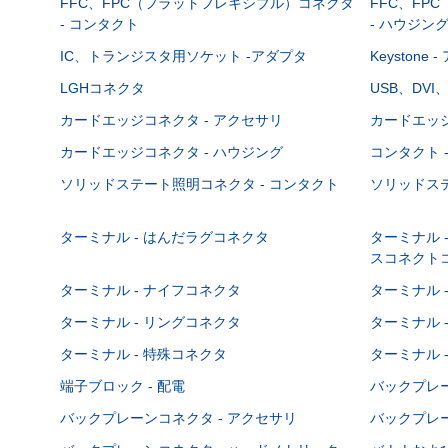
FFC、FPC（フラットフレキシブル）コネクタ
FFC、FP
- コンタクト
- ハウジン
IC、トランジスタ用ソケット -アダプタ
Keystone
LGHコネクタ
USB、DVI
カードエッジコネクタ - アクセサリ
カードエッジ
カードエッジコネクタ - ハウジング
コンタクト 
ソリッドステート照明コネクタ - コンタクト
ソリッドステ
ターミナル - はんだラグコネクタ
ターミナル 
スコネクト
ターミナル - ナイフコネクタ
ターミナル 
ターミナル - リングコネクタ
ターミナル 
ターミナル - 特殊コネクタ
ターミナル 
端子ブロック - 配電
バックプレーン
バックプレーンコネクタ - アクセサリ
バックプレー