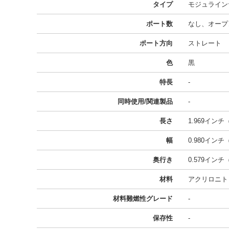
タイプ
モジュライン
ポート数
なし、オープ
ポート方向
ストレート
色
黒
特長
-
同時使用/関連製品
-
長さ
1.969インチ（
幅
0.980インチ（
奥行き
0.579インチ（
材料
アクリロニト
材料難燃性グレード
-
保存性
-