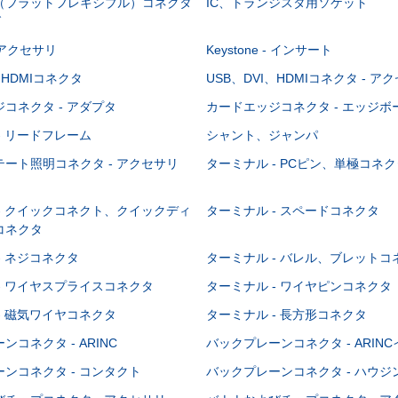
C（フラットフレキシブル）コネクタ
IC、トランジスタ用ソケット
グ
 - アクセサリ
Keystone - インサート
、HDMIコネクタ
USB、DVI、HDMIコネクタ - ア
コネクタ - アダプタ
カードエッジコネクタ - エッジ
- リードフレーム
シャント、ジャンパ
ート照明コネクタ - アクセサリ
ターミナル - PCピン、単極コネク
- クイックコネクト、クイックディ
ターミナル - スペードコネクタ
コネクタ
- ネジコネクタ
ターミナル - バレル、ブレットコ
- ワイヤスプライスコネクタ
ターミナル - ワイヤピンコネクタ
- 磁気ワイヤコネクタ
ターミナル - 長方形コネクタ
コネクタ - ARINC
バックプレーンコネクタ - ARIN
ンコネクタ - コンタクト
バックプレーンコネクタ - ハウジ