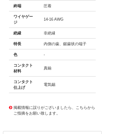
終端
圧着
ワイヤゲー
14-16 AWG
ジ
絶縁
非絶縁
特長
内側の歯、鋸歯状の端子
色
-
コンタクト
真鍮
材料
コンタクト
電気錫
仕上げ
10033814
!041! 0190740017
掲載情報に誤りがございましたら、こちらから
ご指摘をお願い致します。