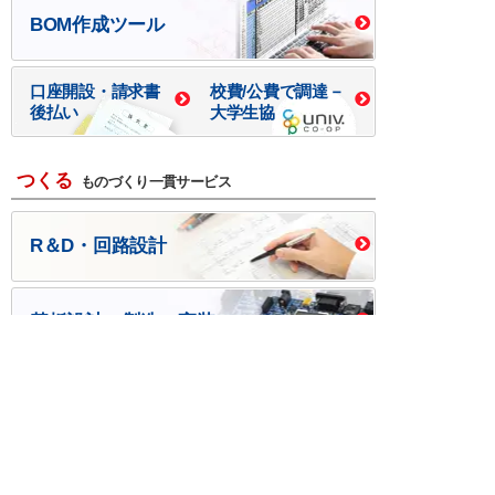
BOM作成ツール
口座開設・請求書
校費/公費で調達－
後払い
大学生協
つくる
ものづくり一貫サービス
R＆D・回路設計
基板設計・製造・実装
ケース・ハーネス加工
※掲載されている価格には消費税、各種手数料が含まれ