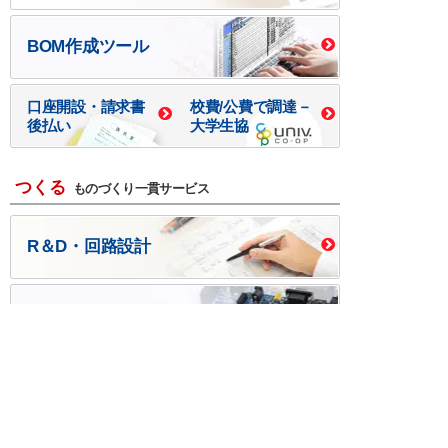
BOM作成ツール
口座開設・請求書
校費/公費で調達－
後払い
大学生協
つくる
ものづくり一貫サービス
R＆D・回路設計
基板設計・製造・実装
ケース・ハーネス加工