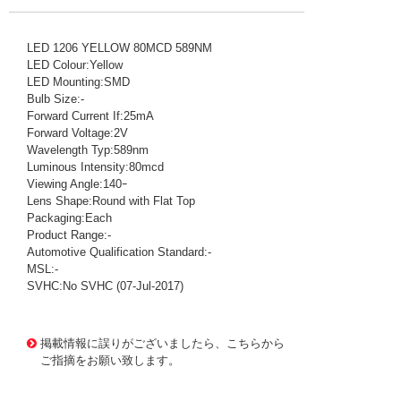
LED 1206 YELLOW 80MCD 589NM
LED Colour:Yellow
LED Mounting:SMD
Bulb Size:-
Forward Current If:25mA
Forward Voltage:2V
Wavelength Typ:589nm
Luminous Intensity:80mcd
Viewing Angle:140ｰ
Lens Shape:Round with Flat Top
Packaging:Each
Product Range:-
Automotive Qualification Standard:-
MSL:-
SVHC:No SVHC (07-Jul-2017)
1005184
!159! 156120YS75300
掲載情報に誤りがございましたら、こちらから
ご指摘をお願い致します。