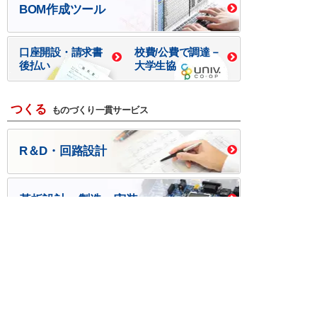
BOM作成ツール
口座開設・請求書
校費/公費で調達－
後払い
大学生協
つくる
ものづくり一貫サービス
R＆D・回路設計
基板設計・製造・実装
ケース・ハーネス加工
※掲載されている価格には消費税、各種手数料が含まれ
ておりません。別途消費税およびお支払方法に応じた