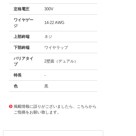
定格電圧
300V
ワイヤゲー
14-22 AWG
ジ
上部終端
ネジ
下部終端
ワイヤラップ
バリアタイ
2壁面（デュアル）
プ
特長
-
色
黒
10059605
!041! 0387112304
掲載情報に誤りがございましたら、こちらから
ご指摘をお願い致します。