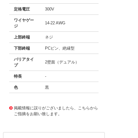
定格電圧
300V
ワイヤゲー
14-22 AWG
ジ
上部終端
ネジ
下部終端
PCピン、絶縁型
バリアタイ
2壁面（デュアル）
プ
特長
-
色
黒
10060166
!041! 0387204809
掲載情報に誤りがございましたら、こちらから
ご指摘をお願い致します。