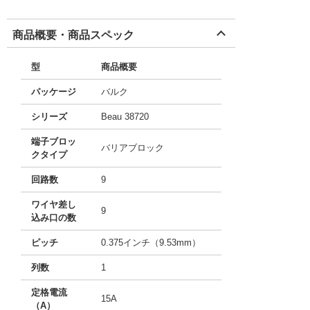
商品概要・商品スペック
型
商品概要
パッケージ
バルク
シリーズ
Beau 38720
端子ブロッ
バリアブロック
クタイプ
回路数
9
ワイヤ差し
9
込み口の数
ピッチ
0.375インチ（9.53mm）
列数
1
定格電流
15A
（A）