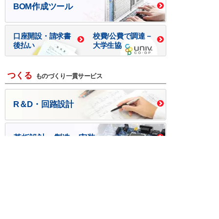
BOM作成ツール
口座開設・請求書
校費/公費で調達－
後払い
大学生協
つくる
ものづくり一貫サービス
R＆D・回路設計
基板設計・製造・実装
ケース・ハーネス加工
※掲載されている価格には消費税、各種手数料が含まれ
ておりません。別途消費税およびお支払方法に応じた