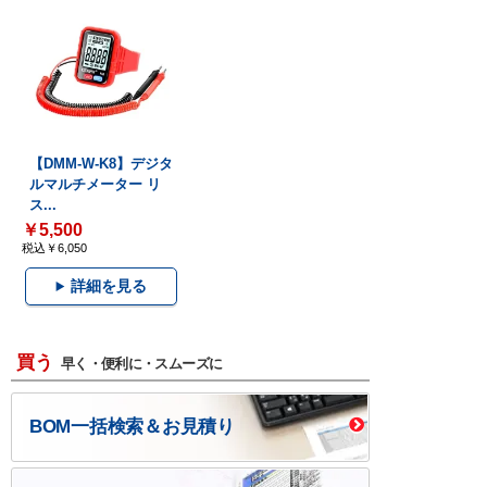
【DMM-W-K8】デジタ
ルマルチメーター リ
ス...
￥5,500
税込￥6,050
詳細を見る
買う
早く・便利に・スムーズに
BOM一括検索＆お見積り