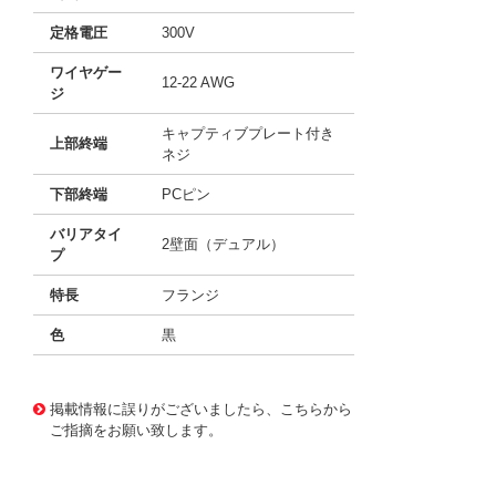
定格電圧
300V
ワイヤゲー
12-22 AWG
ジ
キャプティブプレート付き
上部終端
ネジ
下部終端
PCピン
バリアタイ
2壁面（デュアル）
プ
特長
フランジ
色
黒
10062021
!041! 0387307306
掲載情報に誤りがございましたら、こちらから
ご指摘をお願い致します。