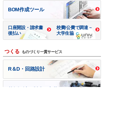
BOM作成ツール
口座開設・請求書
校費/公費で調達－
後払い
大学生協
つくる
ものづくり一貫サービス
R＆D・回路設計
基板設計・製造・実装
ケース・ハーネス加工
※掲載されている価格には消費税、各種手数料が含まれ