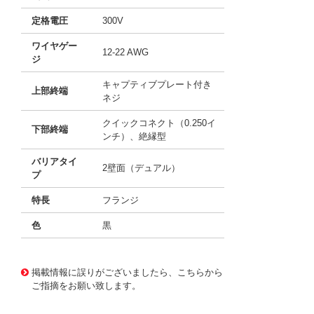
定格電圧
300V
ワイヤゲー
12-22 AWG
ジ
キャプティブプレート付き
上部終端
ネジ
クイックコネクト（0.250イ
下部終端
ンチ）、絶縁型
バリアタイ
2壁面（デュアル）
プ
特長
フランジ
色
黒
10062197
!041! 0387317208
掲載情報に誤りがございましたら、こちらから
ご指摘をお願い致します。