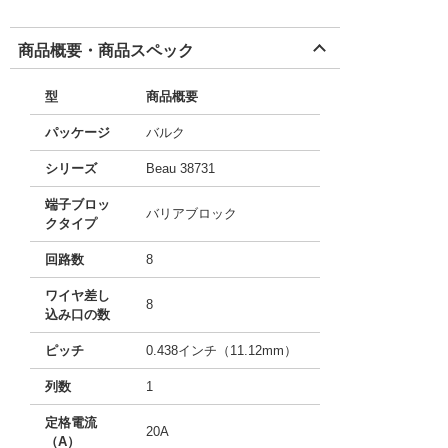
商品概要・商品スペック
型
商品概要
パッケージ
バルク
シリーズ
Beau 38731
端子ブロッ
バリアブロック
クタイプ
回路数
8
ワイヤ差し
8
込み口の数
ピッチ
0.438インチ（11.12mm）
列数
1
定格電流
20A
（A）