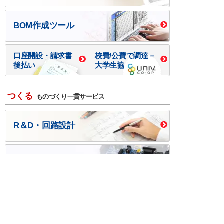
BOM作成ツール
口座開設・請求書
校費/公費で調達－
後払い
大学生協
つくる
ものづくり一貫サービス
R＆D・回路設計
基板設計・製造・実装
ケース・ハーネス加工